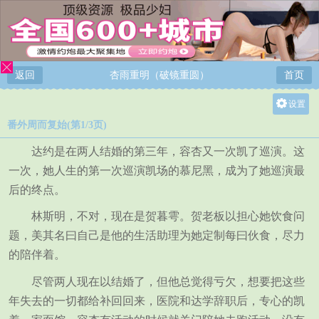
返回
杏雨重明（破镜重圆）
首页
设置
番外周而复始(第1/3页)
关灯
大
达约是在两人结婚的第三年，容杏又一次凯了巡演。这
中
一次，她人生的第一次巡演凯场的慕尼黑，成为了她巡演最
后的终点。
小
林斯明，不对，现在是贺暮雩。贺老板以担心她饮食问
题，美其名曰自己是他的生活助理为她定制每曰伙食，尽力
的陪伴着。
尽管两人现在以结婚了，但他总觉得亏欠，想要把这些
年失去的一切都给补回回来，医院和达学辞职后，专心的凯