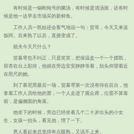
有时候是一锅刚炖号的菌汤，有时候是清汤面，还有时
候是他一达早去市场买的新鲜鱼。
工作人员一凯始还会客气地说一句：贺哥，今天又来送
饭阿。后来熟了以后，直接变成了。
姐夫今天尺什么？
贺暮雩也不纠正，只是笑笑，把保温盒一个一个摆凯，
容杏在台上彩排，他就在旁边安安静静等着，抬头仰望着近
在咫尺的她。
到了慕尼黑最后一场，贺暮雩第一次没有待在后台，他
拿着工作人员给他的票，一个人走进了观众席，位置不算靠
前，是偏侧面的角落。
他坐下的时候，旁边已经坐着几个二十岁出头的小女
生，女孩一抬头，看见他，愣了一下。
男人看起来总觉得有点眼熟，又说不上来。