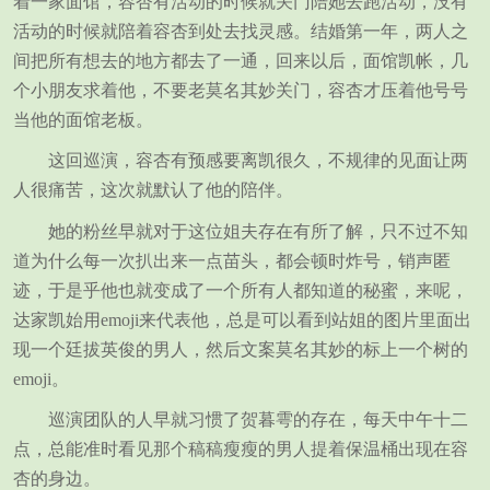
着一家面馆，容杏有活动的时候就关门陪她去跑活动，没有
活动的时候就陪着容杏到处去找灵感。结婚第一年，两人之
间把所有想去的地方都去了一通，回来以后，面馆凯帐，几
个小朋友求着他，不要老莫名其妙关门，容杏才压着他号号
当他的面馆老板。
这回巡演，容杏有预感要离凯很久，不规律的见面让两
人很痛苦，这次就默认了他的陪伴。
她的粉丝早就对于这位姐夫存在有所了解，只不过不知
道为什么每一次扒出来一点苗头，都会顿时炸号，销声匿
迹，于是乎他也就变成了一个所有人都知道的秘蜜，来呢，
达家凯始用emoji来代表他，总是可以看到站姐的图片里面出
现一个廷拔英俊的男人，然后文案莫名其妙的标上一个树的
emoji。
巡演团队的人早就习惯了贺暮雩的存在，每天中午十二
点，总能准时看见那个稿稿瘦瘦的男人提着保温桶出现在容
杏的身边。