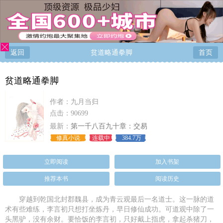
返回
贫道略通拳脚
首页
贫道略通拳脚
作者：
九月当归
点击：90699
最新：
第一千八百九十章：交易
修真小说
连载中
384.7万
立即阅读
加入书架
推荐本书
阅读历史
穿越到乾国北封郡魏县，成为青云观最后一名道士。这一脉的道
术有些难练，李言初只想打坐炼丹，早日修仙成功。可道观中除了一
头黑驴，没有余财。要恰饭的李言初，只好戴上指虎，拿起杀猪刀，