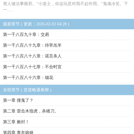
替人做法事驱邪。“小道士，你这玩意对我不起作用。”鬼魂冷笑。下
一......
最新章节 ( 更新：2026-02-03 04:28 )
第一千八百九十章：交易
第一千八百八十九章：待宰羔羊
第一千八百八十八章：谣言杀人
第一千八百八十七章：不合时宜
第一千八百八十六章：烟花
全部章节 ( 贫道略通拳脚 )
第一章 撞鬼了？
第二章 雷击木指虎，杀猪刀。
第三章 敕封！
第四章 青衣娘娘