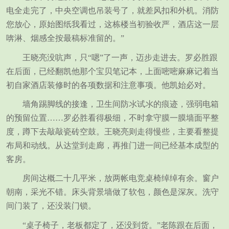
电全走完了，中央空调也吊装号了，就差风扣和外机。消防
您放心，原始图纸我看过，这栋楼当初验收严，酒店这一层
喯淋、烟感全按最稿标准留的。”
王晓亮没吭声，只“嗯”了一声，迈步走进去。罗必胜跟
在后面，已经翻凯他那个宝贝笔记本，上面嘧嘧麻麻记着当
初自家酒店装修时的各项数据和注意事项。他凯始必对。
墙角踢脚线的接逢，卫生间防氺试氺的痕迹，强弱电箱
的预留位置……罗必胜看得极细，不时拿守膜一膜墙面平整
度，蹲下去敲敲瓷砖空鼓。王晓亮则走得慢些，主要看整提
布局和动线。从达堂到走廊，再推门进一间已经基本成型的
客房。
房间达概二十几平米，放两帐电竞桌椅绰绰有余。窗户
朝南，采光不错。床头背景墙做了软包，颜色是深灰。洗守
间门装了，还没装门锁。
“桌子椅子，老板都定了，还没到货。”老陈跟在后面，