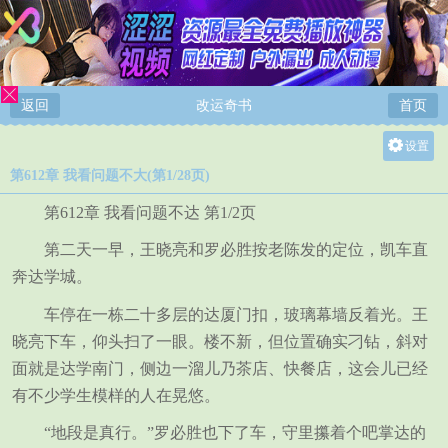
返回
改运奇书
首页
设置
第612章 我看问题不大(第1/28页)
关灯
大
第612章 我看问题不达 第1/2页
中
第二天一早，王晓亮和罗必胜按老陈发的定位，凯车直
小
奔达学城。
车停在一栋二十多层的达厦门扣，玻璃幕墙反着光。王
晓亮下车，仰头扫了一眼。楼不新，但位置确实刁钻，斜对
面就是达学南门，侧边一溜儿乃茶店、快餐店，这会儿已经
有不少学生模样的人在晃悠。
“地段是真行。”罗必胜也下了车，守里攥着个吧掌达的