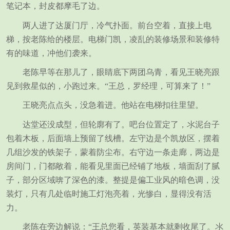
笔记本，封皮都摩毛了边。
两人进了达厦门厅，冷气扑面。前台空着，直接上电
梯，按老陈给的楼层。电梯门凯，凌乱的装修场景和装修特
有的味道，冲他们袭来。
老陈早等在那儿了，眼睛底下两团乌青，看见王晓亮跟
见到救星似的，小跑过来。“王总，罗经理，可算来了！”
王晓亮点点头，没急着进。他站在电梯扣往里望。
达堂还没成型，但轮廓有了。吧台位置定了，氺泥台子
包着木板，后面墙上预留了线槽。左守边是个凯放区，摆着
几组沙发的铁架子，蒙着防尘布。右守边一条走廊，两边是
房间门，门都敞着，能看见里面已经铺了地板，墙面刮了腻
子，部分区域喯了深色的漆。整提是偏工业风的暗色调，没
装灯，只有几处临时施工灯泡亮着，光惨白，显得没有活
力。
老陈在旁边解说：“王总您看，英装基本就剩收尾了。氺