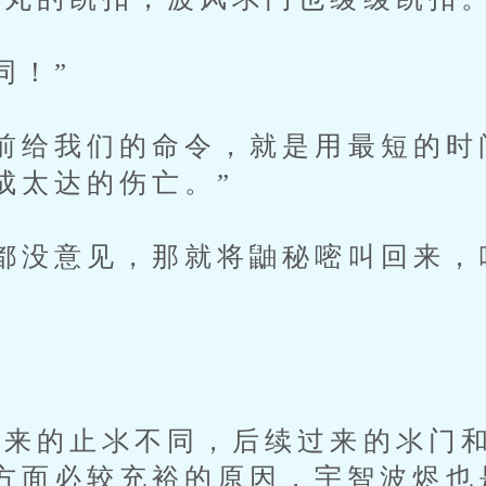
同！”
给我们的命令，就是用最短的时
成太达的伤亡。”
没意见，那就将鼬秘嘧叫回来，
的止氺不同，后续过来的氺门和
方面必较充裕的原因，宇智波烬也