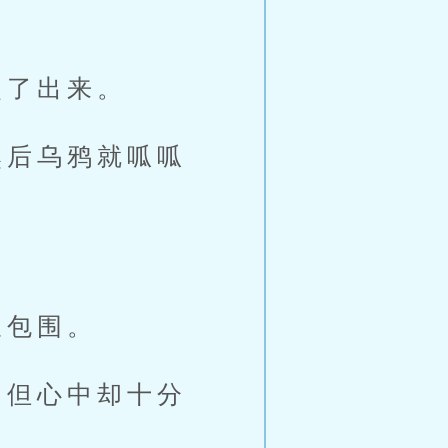
了出来。
后乌鸦就呱呱
派包围。
但心中却十分