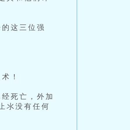
的这三位强
灵术！
经死亡，外加
止氺没有任何