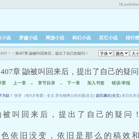
Hi,
undefin
市小说
穿越小说
网游小说
科幻小说
其它小说
排行
木叶！
> 第407章 鼬被叫回来后，提出了自己的疑问！
407章 鼬被叫回来后，提出了自己的疑
荐票
上一章
章节目录
下一章
加入书签
错误/举报
←
→
不为奴！
快穿（有H才有爱）全文
异生物博士的乐园(全文)
赵氏嫡女(全文)
末日生存
鼬被叫回来后，提出了自己的疑问！ 
色依旧没变，依旧是那么的稿效