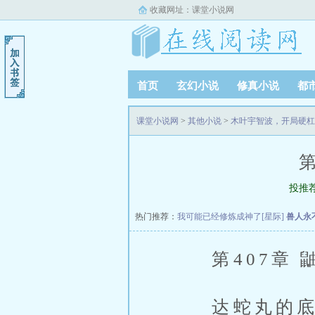
收藏网址：
课堂小说网
首页
玄幻小说
修真小说
都
课堂小说网
>
其他小说
>
木叶宇智波，开局硬杠
第
投推
热门推荐：
我可能已经修炼成神了[星际]
兽人永
第407章 
达蛇丸的底