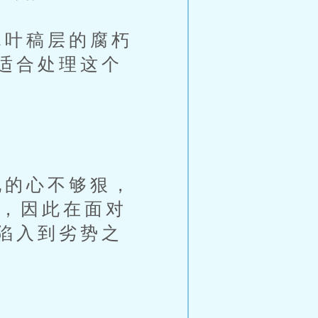
叶稿层的腐朽
适合处理这个
的心不够狠，
桖，因此在面对
陷入到劣势之