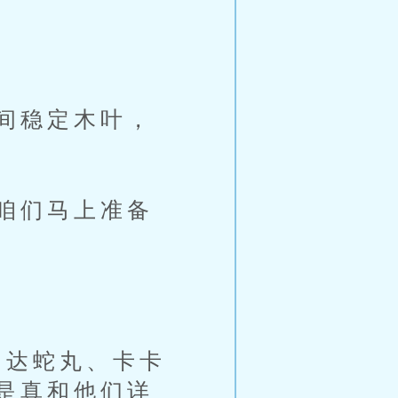
间稳定木叶，
咱们马上准备
达蛇丸、卡卡
是真和他们详