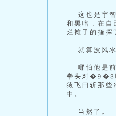
这也是宇智波
和黑暗，在自
烂摊子的指挥
就算波风氺
哪怕他是前火
拳头对�9�
猿飞曰斩那些
中。
当然了。