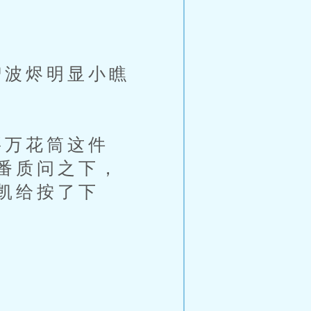
波烬明显小瞧
万花筒这件
番质问之下，
凯给按了下
。