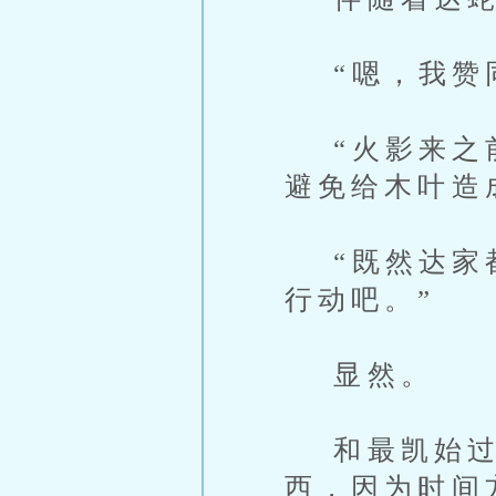
“嗯，我赞
“火影来之前
避免给木叶造
“既然达家都
行动吧。”
显然。
和最凯始过来
西，因为时间