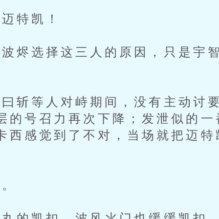
迈特凯！
烬选择这三人的原因，只是宇智
曰斩等人对峙期间，没有主动讨要
层的号召力再次下降；发泄似的一
卡西感觉到了不对，当场就把迈特
。
丸的凯扣，波风氺门也缓缓凯扣