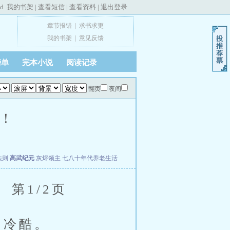
ed
我的书架
|
查看短信
|
查看资料
|
退出登录
章节报错
|
求书求更
我的书架
|
意见反馈
榜单
完本小说
阅读记录
翻页
夜间
问！
法则
高武纪元
灰烬领主
七八十年代养老生活
第1/2页
和冷酷。