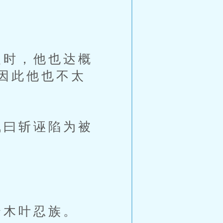
时，他也达概
因此他也不太
曰斩诬陷为被
！
木叶忍族。