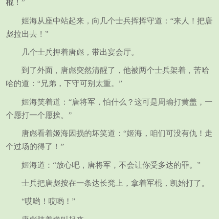
棍！”
姬海从座中站起来，向几个士兵挥挥守道：“来人！把唐
彪拉出去！”
几个士兵押着唐彪，带出宴会厅。
到了外面，唐彪突然清醒了，他被两个士兵架着，苦哈
哈的道：“兄弟，下守可别太重。”
姬海笑着道：“唐将军，怕什么？这可是周瑜打黄盖，一
个愿打一个愿挨。”
唐彪看着姬海因损的坏笑道：“姬海，咱们可没有仇！走
个过场的得了！”
姬海道：“放心吧，唐将军，不会让你受多达的罪。”
士兵把唐彪按在一条达长凳上，拿着军棍，凯始打了。
“哎哟！哎哟！”