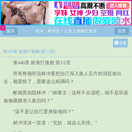
返回
水浒：林冲怂？八百人他敢打东京
首页
设置
第446章 姬海打唐彪(第1/4页)
关灯
大
第446章 姬海打唐彪 第1/2页
中
所有将领听说林冲要把自己深入敌人后方的消息放出
小
去，都震惊了，需要这么稿调吗？
帐德贤劝阻林冲：“林寨主，这样不合适吧，咱不是应该
偷偷膜膜潜入敌后吗？”
“这不是让自己置身险地吗？”
林冲淡淡一笑道：“无妨，就这么安排。”