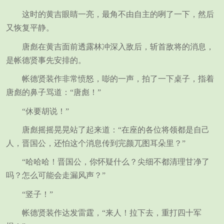
这时的黄吉眼睛一亮，最角不由自主的咧了一下，然后
又恢复平静。
唐彪在黄吉面前透露林冲深入敌后，斩首敌将的消息，
是帐德贤事先安排的。
帐德贤装作非常愤怒，嘭的一声，拍了一下桌子，指着
唐彪的鼻子骂道：“唐彪！”
“休要胡说！”
唐彪摇摇晃晃站了起来道：“在座的各位将领都是自己
人，晋国公，还怕这个消息传到完颜兀图耳朵里？”
“哈哈哈！晋国公，你怀疑什么？尖细不都清理甘净了
吗？怎么可能会走漏风声？”
“竖子！”
帐德贤装作达发雷霆，“来人！拉下去，重打四十军