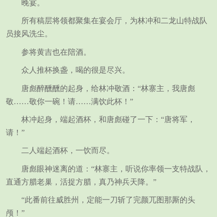
晚宴。
所有稿层将领都聚集在宴会厅，为林冲和二龙山特战队
员接风洗尘。
参将黄吉也在陪酒。
众人推杯换盏，喝的很是尽兴。
唐彪醉醺醺的起身，给林冲敬酒：“林寨主，我唐彪
敬……敬你一碗！请……满饮此杯！”
林冲起身，端起酒杯，和唐彪碰了一下：“唐将军，
请！”
二人端起酒杯，一饮而尽。
唐彪眼神迷离的道：“林寨主，听说你率领一支特战队，
直通方腊老巢，活捉方腊，真乃神兵天降。”
“此番前往威胜州，定能一刀斩了完颜兀图那厮的头
颅！”