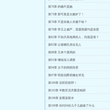
第70章 的确不是她
第73章 那可真是太嫉妒了！
第76章 不是你偷人衣服干啥？
第79章 帝王之威严，雷霆雨露均是皇恩
第82章 不知天高地厚的人，到底是谁？
第85章 让谢柳氏亲自见人
第88章 又来个搅局的
第91章 继续深入调查
第94章 太子的悄然转变
第97章 明昌伯爵府嫡女求见
第100章 且听臣狡辩！
第103章 半数官员齐聚丞相府
第106章 妄图泼脏水
第109章 你问问你儿子儿媳做了什么