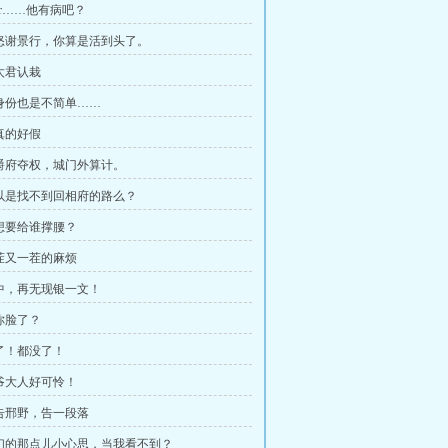
er……他有病吧？
惹怒谢景行，你算是活到头了。
老太君认栽
这身份也是不简单……
你真的好假
伯爵府夺权，城门外算计。
所以是找不到回相府的路么？
你想要给谁撑腰？
一茬又一茬的麻烦
府中，再无现银一文！
给你脸了？
没了！都没了！
相爷大人好可怜！
警告邢野，告一段落
你们的那点儿小心思，当我看不到？