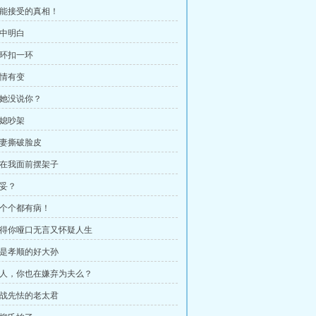
 不能接受的真相！
心中明白
一环扣一环
事情有变
说她没说你？
婆媳吵架
夫妻撕破脸皮
 别在我面前摆架子
不妥？
 一个个都有病！
 怼得你哑口无言又怀疑人生
 真是孝顺的好大孙
 夫人，你也在嫌弃为夫么？
 未战先怯的老太君