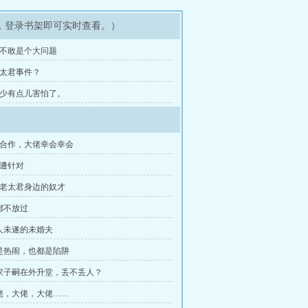
，登录书架即可实时查看。）
 敢不敢是个大问题
老太君事件？
 多少有点儿害怕了。
次合作，大佬幸会幸会
爷遭针对
脸老太君身边的奴才
谁都不放过
杀人未遂的未婚夫
都是热闹，也都是陷阱
皇家子嗣在外升堂，丢不丢人？
大佬，大佬，大佬……