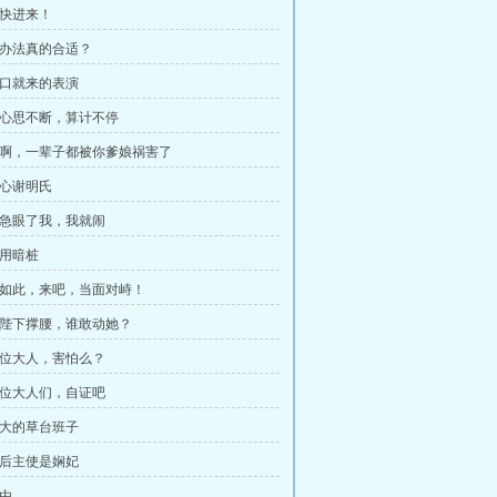
快快进来！
 这办法真的合适？
 张口就来的表演
 小心思不断，算计不停
 你啊，一辈子都被你爹娘祸害了
小心谢明氏
 惹急眼了我，我就闹
启用暗桩
 既如此，来吧，当面对峙！
 有陛下撑腰，谁敢动她？
 各位大人，害怕么？
 各位大人们，自证吧
 巨大的草台班子
 背后主使是娴妃
缘由