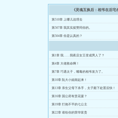
《灵魂互换后：相爷在后宅
第510章 上哪儿说理去
第507章 我其实挺赞同你的。
第504章 你是认真的？
第1章 我……我夜店女王变成男人了？
第4章 大佬救命啊！
第7章 巧遇太子，嘴毒的相爷发力了。
第10章 阮大小姐闹起来！
第13章 亲生父母下杀手，太子殿下处置后快！
第16章 国公府有赏花宴？
第19章 打抱不平的七公主
第22章 谁给你的荣华富贵