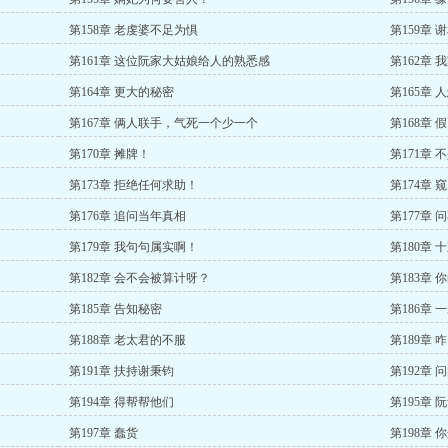
第158章 老虔婆不足为惧
第159章
第161章 这位阮家大姑娘给人的熟悉感
第162章
第164章 更大的秘密
第165章
第167章 俩人联手，气死一个少一个
第168章
第170章 摊牌！
第171章
第173章 拒绝任何求助！
第174章
第176章 追问当年真相
第177章
第179章 我句句属实啊！
第180章
第182章 会不会被算计呀？
第183章
第185章 告知秘密
第186章
第188章 老太君的不服
第189章
第191章 扶持谢秉钧
第192章 
第194章 得帮帮他们
第195章 
第197章 蠢货
第198章