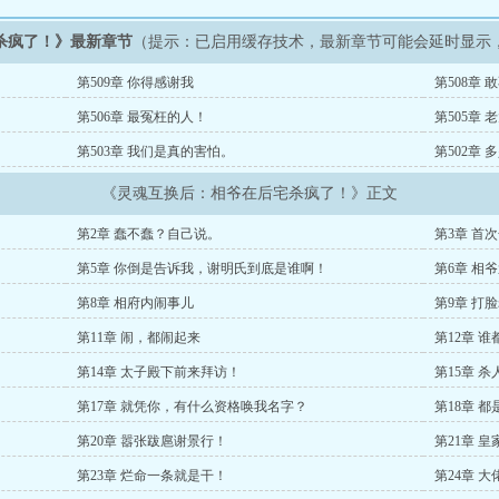
杀疯了！》最新章节
（提示：已启用缓存技术，最新章节可能会延时显示
第509章 你得感谢我
第508章
第506章 最冤枉的人！
第505章 
第503章 我们是真的害怕。
第502章
《灵魂互换后：相爷在后宅杀疯了！》正文
第2章 蠢不蠢？自己说。
第3章 首
第5章 你倒是告诉我，谢明氏到底是谁啊！
第6章 相
第8章 相府内闹事儿
第9章 打
第11章 闹，都闹起来
第12章 
第14章 太子殿下前来拜访！
第15章 
第17章 就凭你，有什么资格唤我名字？
第18章 
第20章 嚣张跋扈谢景行！
第21章 
第23章 烂命一条就是干！
第24章 