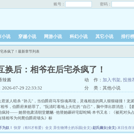
账号：
密码：
市小说
穿越小说
网游小说
科幻小说
其它小说
排行
后宅杀疯了！最新章节列表
互换后：相爷在后宅杀疯了！
香辣酱
动 作：
加入书架
,
投推
26-07-29 22:33:32
分 类：其他小说
君派人暗杀 “孙儿”，当伯爵府马车惊魂再现，灵魂相连的两人狠狠碰撞！龙
 “相爷，伯爵府来赔罪了。”阮清盯着地上火红的 “自己”，脑中弹出群消息：
始疯转——·她替他肃清朝堂魍魉··他替她碾碎宅邸蛇蝎·本书又名：《被死对
在猜相爷为何爬伯爵府墙头》标
不为奴！
快穿（有H才有爱）全文
异生物博士的乐园(全文)
赵氏嫡女(全文)
末日生存