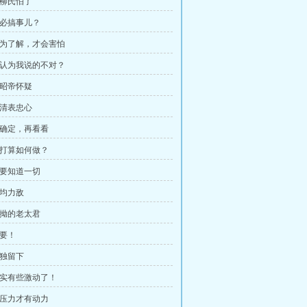
谢柳氏怕了
何必搞事儿？
 因为了解，才会害怕
 你认为我说的不对？
北昭帝怀疑
阮清表忠心
 不确定，再看看
 你打算如何做？
我要知道一切
势均力敌
执拗的老太君
我要！
单独留下
 着实有些激动了！
 有压力才有动力