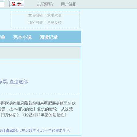
忘记密码
用户注册
章节报错
|
求书求更
我的书架
|
意见反馈
榜单
完本小说
阅读记录
荐票
,
直达底部
涎香弥漫的相府藏着前朝余孽肥胖身躯里蛰伏
【蠢货，按本相说的做】复仇的齿轮，从这荒
头占用身体后》《论丞相和年猪的适配性》
法则
高武纪元
灰烬领主
七八十年代养老生活