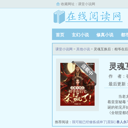
收藏网址：
课堂小说网
首页
玄幻小说
修真小说
都
课堂小说网
>
其他小说
> 灵魂互换后：相爷在
灵魂
作 者：
最后更新：20
当老太
着皇室秘毒
诞的初见开
《全朝堂都
推荐阅读：
我可能已经修炼成神了[星际]
兽人永