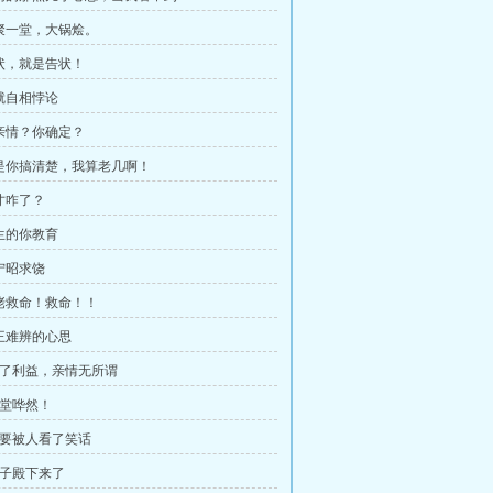
齐聚一堂，大锅烩。
告状，就是告状！
本就自相悖论
谈亲情？你确定？
不是你搞清楚，我算老几啊！
奴才咋了？
你生的你教育
阮宁昭求饶
大佬救命！救命！！
帝王难辨的心思
 为了利益，亲情无所谓
满堂哗然！
 莫要被人看了笑话
太子殿下来了