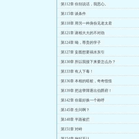
第112章 你别说话，我恶心。
第115章 谈条件
第118章 用另一种身份见老太君
第121章 谢相大大的不对劲
第124章 呦，尊贵的学子
第127章 妄图想要祸水东引
第130章 所以我接下来要怎么办？
第133章 有人下毒！
第136章 本相的暗桩，奇奇怪怪
第139章 把这孽障逐出伯爵府！
第142章 你最好换一个称呼
第145章 生问啊？
第148章 半路被拦
第151章 对峙
第154章 娴妃不认