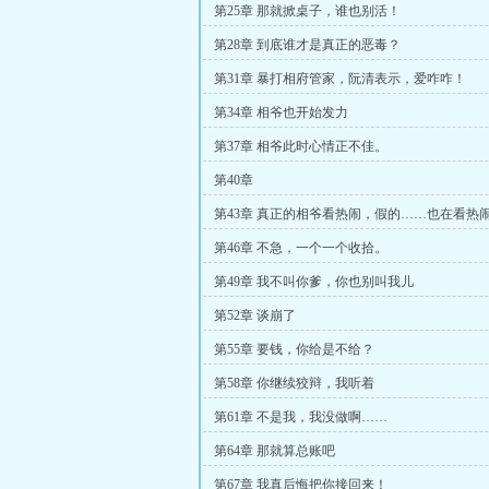
第25章 那就掀桌子，谁也别活！
第28章 到底谁才是真正的恶毒？
第31章 暴打相府管家，阮清表示，爱咋咋！
第34章 相爷也开始发力
第37章 相爷此时心情正不佳。
第40章
第43章 真正的相爷看热闹，假的……也在看热
第46章 不急，一个一个收拾。
第49章 我不叫你爹，你也别叫我儿
第52章 谈崩了
第55章 要钱，你给是不给？
第58章 你继续狡辩，我听着
第61章 不是我，我没做啊……
第64章 那就算总账吧
第67章 我真后悔把你接回来！