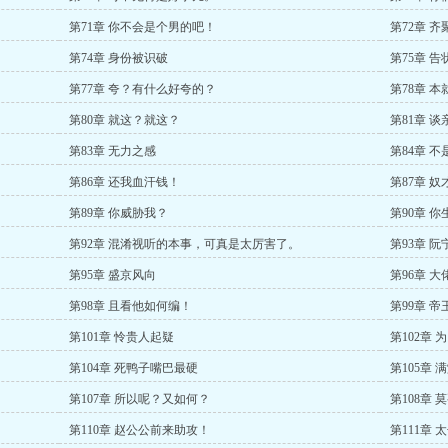
第71章 你不会是个男的吧！
第72章 
第74章 身份被识破
第75章 
第77章 夸？有什么好夸的？
第78章 
第80章 就这？就这？
第81章 
第83章 无力之感
第84章 
第86章 还我血汗钱！
第87章 
第89章 你威胁我？
第90章 
第92章 混淆视听的本事，可真是太厉害了。
第93章 
第95章 盛京风向
第96章 
第98章 且看他如何编！
第99章 
第101章 怜贵人起疑
第102章
第104章 死鸭子嘴巴最硬
第105章 
第107章 所以呢？又如何？
第108章
第110章 赵公公前来助攻！
第111章 