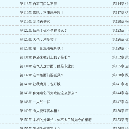
第113章 自家门口站不得
第114章 
第116章 哦吼，不服就干呗！
第117章
第119章 阮清再进宫
第120章
第122章 后果？你不是在尝么？
第123章
第125章 大佬，您受苦了
第126章
第128章 喂，别混淆视听哦！
第129章 
第131章 你还来教训上我了是吧？
第132章
第134章 在气人这方面，她是专业的
第135章 
第137章 在本相面前耍威风？
第138章
第140章 让我离开，也可以
第141章
第143章 你知道乞丐为啥能这么胖么？
第144章
第146章 一人战一群
第147章
第149章 有人要谋害本相！
第150章
第152章 本相的好姐姐，你不太了解如今的相府
第153章
第155章 娴妃为何要害人？
第156章 