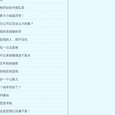
 谢相开始在外面乱晃
 我家大小姐超厉害！
 人怎么可以丢这么大的脸？
 假冒的容易被拆穿
 不是我的人，我不信任
 窥见一点点真相
 问不出来就顺便泼个脏水
 十五年前的秘密
 你的报应就是我
 一步一个心眼儿
 咋？相爷骂你了？
问问缘由
阮贵彦求助
 你这是把我们当傻子耍！