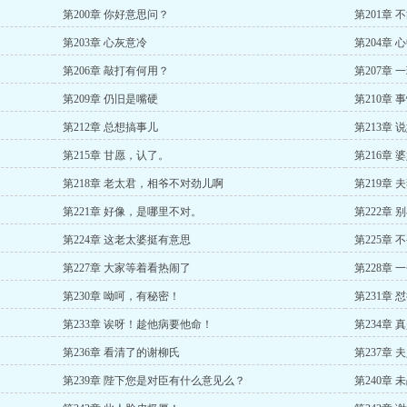
第200章 你好意思问？
第201章
第203章 心灰意冷
第204章 
第206章 敲打有何用？
第207章 
第209章 仍旧是嘴硬
第210章 
第212章 总想搞事儿
第213章 
第215章 甘愿，认了。
第216章 
第218章 老太君，相爷不对劲儿啊
第219章 
第221章 好像，是哪里不对。
第222章
第224章 这老太婆挺有意思
第225章 
第227章 大家等着看热闹了
第228章
第230章 呦呵，有秘密！
第231章
第233章 诶呀！趁他病要他命！
第234章
第236章 看清了的谢柳氏
第237章
第239章 陛下您是对臣有什么意见么？
第240章