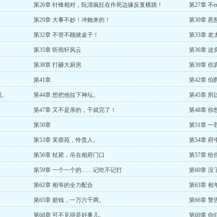
第26章 针锋相对，阮清疯狂在作死边缘反复横跳！
第27章 不
第29章 大事不妙！冲她来的！
第30章 
第32章 不管不顾掀桌子！
第33章 
第35章 听雨轩风云
第36章 
第38章 打砸大厨房
第39章 
第41章
第42章 
闹。
第44章 想把他拉下神坛。
第45章 
第47章 又不是亲的，干就完了！
第48章 
第50章
第51章 
第53章 芙蓉苑，怜贵人。
第54章 
第56章 杖毙，吊在相府门口
第57章 
第59章 一个一个的……记吃不记打
第60章 
第62章 相爷的全力配合
第63章 
第65章 赔钱，一万六千两。
第66章 
第68章 可不见得是好事儿。
第69章 