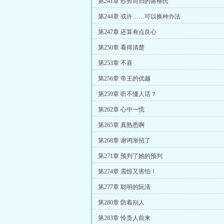
第241章 纱剪而归的谢柳氏
第244章 或许……可以换种办法
第247章 还算有点良心
第250章 看得清楚
第253章 不喜
第256章 帝王的优越
第259章 听不懂人话？
第262章 心中一慌
第265章 真熟悉啊
第268章 谢鸿渐招了
第271章 预判了她的预判
第274章 震惊又害怕！
第277章 聪明的阮清
第280章 防着别人
第283章 怜贵人前来