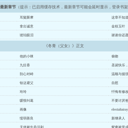
》最新章节
（提示：已启用缓存技术，最新章节可能会延时显示，登录书
耳鬓厮摩
这章不知
拿出诚意
金枝玉叶
琥珀眼泪
谢谢你还
《冬青（父女）》正文
他的小咪
偷吻
九炷香
圣诞快乐，r
剖心对峙
温顺与倔
钕达避父
自慰
玲玲
忏悔有修
嗳恨纠葛
不要讨厌
画像
elestialtairay
懦弱善良
新继承人
天使被生呑活剥
鸳鸯被里