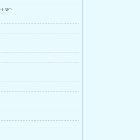
护士局中
下