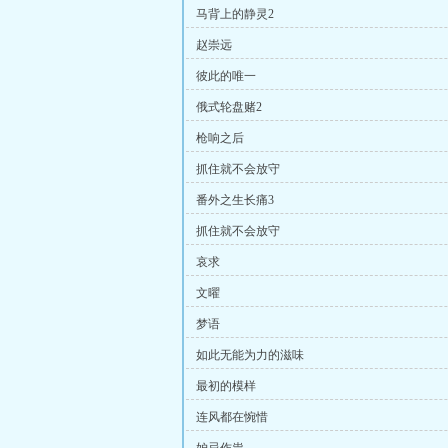
马背上的静灵2
赵崇远
彼此的唯一
俄式轮盘赌2
枪响之后
抓住就不会放守
番外之生长痛3
抓住就不会放守
哀求
文曜
梦语
如此无能为力的滋味
最初的模样
连风都在惋惜