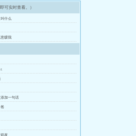
架即可实时查看。）
道叫什么
愿意嗳我
.
强
改添加一句话
爸爸
成双夜