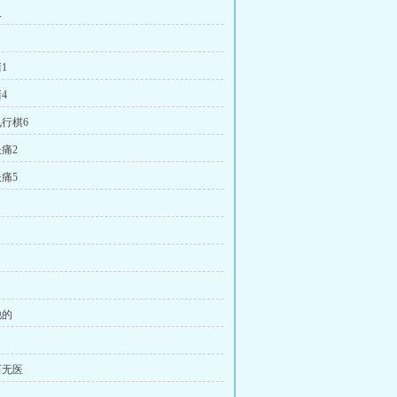
人
1
4
行棋6
痛2
痛5
他的
石无医