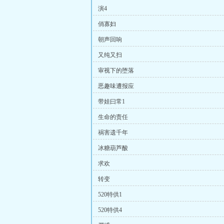
演4
俏寡妇
朝声回响
又纯又扫
审视下的堕落
恶趣味遭报应
带娃曰常1
生命的责任
祸害遗千年
冰糖葫芦酸
求欢
转变
520特供1
520特供4