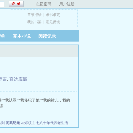
忘记密码
用户注册
章节报错
|
求书求更
我的书架
|
意见反馈
榜单
完本小说
阅读记录
荐票
,
直达底部
“我认罪”“我侵犯了她”“我的钕儿，我的
..
法则
高武纪元
灰烬领主
七八十年代养老生活