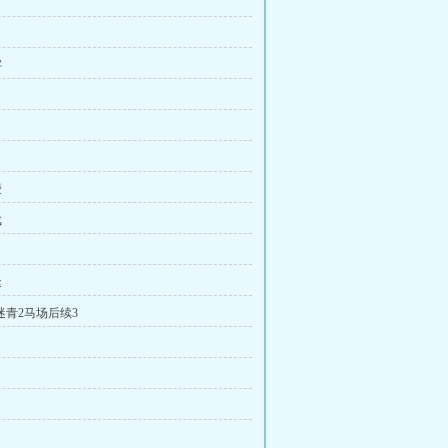
字
嗳
戏
逢
迷青2马场后续3