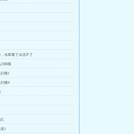
卵，氺草离了氺活不了
300珠
行棋1
行棋4
相
由己
灵1