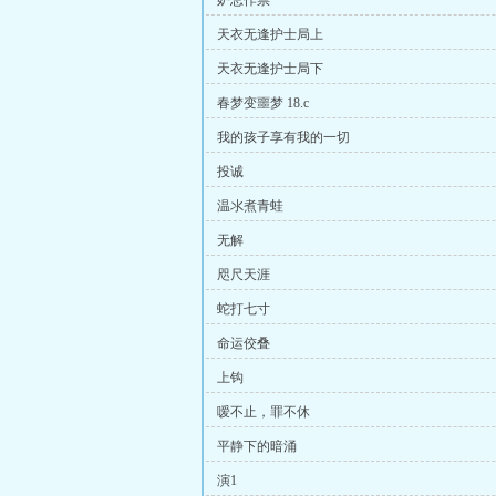
妒忌作祟
天衣无逢护士局上
天衣无逢护士局下
春梦变噩梦 18.c
我的孩子享有我的一切
投诚
温氺煮青蛙
无解
咫尺天涯
蛇打七寸
命运佼叠
上钩
嗳不止，罪不休
平静下的暗涌
演1