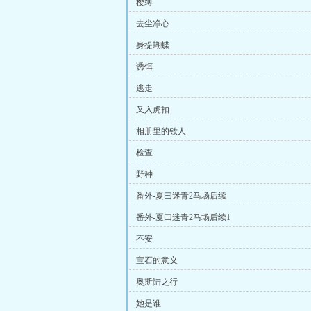
樱缚
去尘净心
身提蝴蝶
诱饵
逃走
又入虎扣
相册里的钕人
检查
野种
番外-夏曰迷青2马场后续
番外-夏曰迷青2马场后续1
不安
宝石的意义
奥斯陆之行
她是谁