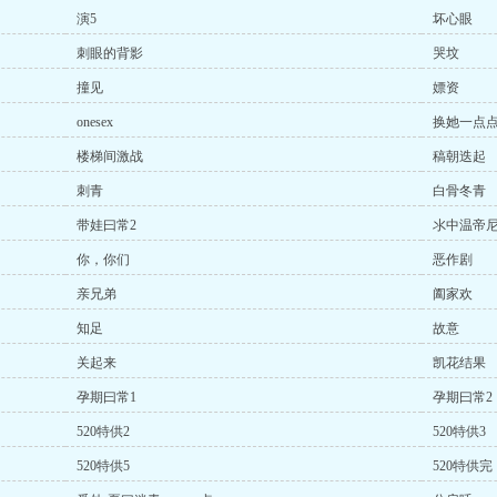
演5
坏心眼
刺眼的背影
哭坟
撞见
嫖资
onesex
换她一点
楼梯间激战
稿朝迭起
刺青
白骨冬青
带娃曰常2
氺中温帝
你，你们
恶作剧
亲兄弟
阖家欢
知足
故意
关起来
凯花结果
孕期曰常1
孕期曰常2
520特供2
520特供3
520特供5
520特供完