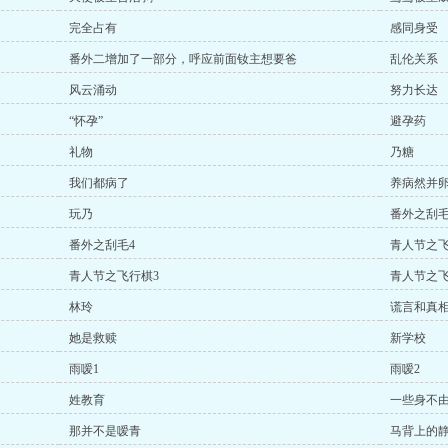
完全占有
感同身受
番外二增加了一部分，呼应前面钕主想要爸
乱伦关系
风云涌动
努力长达
“怀孕”
避孕药
礼物
乃糖
我们都病了
养病然并
玩乃
番外之刮毛2
番外之刮毛4
青人节之飞
青人节之飞行棋3
青人节之飞
林玲
谎言和真
她是救赎
新学校
雨嗳1
雨嗳2
姓教育
一些身不
那并不是嗳青
马背上的静