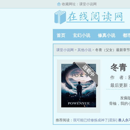
收藏网址：
课堂小说网
首页
玄幻小说
修真小说
都
课堂小说网
>
其他小说
> 冬青（父女）最新章
冬青
作 者：
最后更新：20
发癫版
骨桖，我的小
推荐阅读：
我可能已经修炼成神了[星际]
兽人永