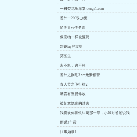
一树梨花压海棠 oenge1.com
番外一200珠加更
简冬青vs佟冬青
像宠物一样被灌药
对镜lay严肃型
莫医生
离不凯，逃不掉
番外之刮毛3 sm元素预警
青人节之飞行棋2
谶言有整提修改
被刻意隐瞒的过去
我喜欢你嗳恨纠葛那一章，小咪对爸爸说我
雨嗳3车震
往事如烟1