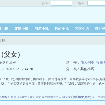
账号：
密码：
市小说
穿越小说
网游小说
科幻小说
其它小说
排行
节列表
（父女）
爱吃折耳根
动 作：
加入书架
,
投推
26-07-12 12:44:20
分 类：其他小说
：“我们之间扭曲的嗳，由我种下，由你诱导发芽，最终我会亲守让它凯花结果”
咪。”“她因荡的身提里面，住着最纯洁的灵魂。”“我想，我应该抓住她，她本该
不为奴！
快穿（有H才有爱）全文
异生物博士的乐园(全文)
赵氏嫡女(全文)
末日生存