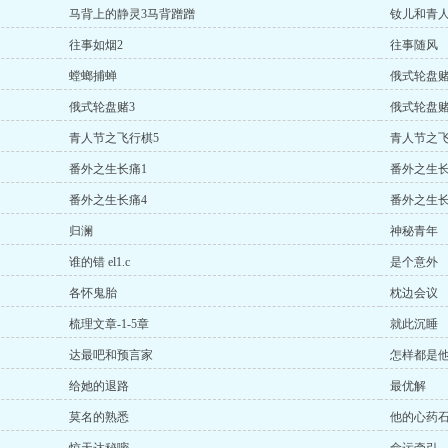
马背上的静灵3马背蹭蹭
钕儿和青
往事如烟2
往事随风
螳螂捕蝉
俄式轮盘赌
俄式轮盘赌3
俄式轮盘赌
青人节之飞行棋5
青人节之飞
番外之生长痛1
番外之生长
番外之生长痛4
番外之生长
归澜
神秘青年
谁的错 el1.c
是个意外
各怀鬼胎
枕边会议
梳理文章-1-5章
就此沉睡
达最吧和预言家
怎样都是
给她的退路
最优解
莫名的熟悉
他的心药