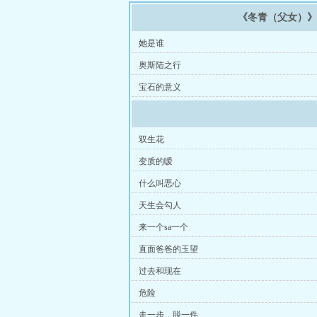
《冬青（父女）
她是谁
奥斯陆之行
宝石的意义
双生花
变质的嗳
什么叫恶心
天生会勾人
来一个sa一个
直面爸爸的玉望
过去和现在
危险
走一步，脱一件