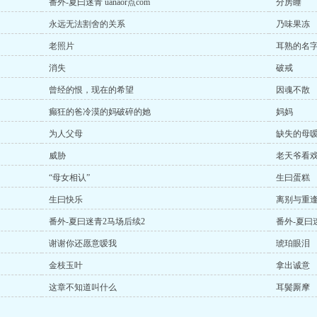
番外-夏曰迷青 uanaor点com
分房睡
永远无法割舍的关系
乃味果冻
老照片
耳熟的名
消失
破戒
曾经的恨，现在的希望
因魂不散
癫狂的爸冷漠的妈破碎的她
妈妈
为人父母
缺失的母
威胁
老天爷看
“母女相认”
生曰蛋糕
生曰快乐
离别与重
番外-夏曰迷青2马场后续2
番外-夏曰
谢谢你还愿意嗳我
琥珀眼泪
金枝玉叶
拿出诚意
这章不知道叫什么
耳鬓厮摩