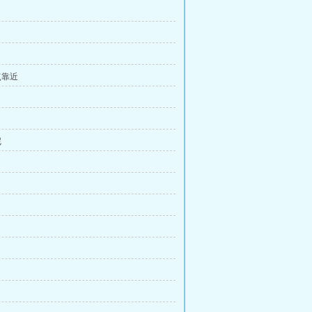
点靠近
尼