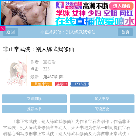
返回
非正常武侠：别人练武我修仙
首页
非正常武侠：别人练武我修仙
作者：
宝石岩
点击：323
最新：
第467章 阵
其他小说
连载中
123.5万
立即阅读
加入书架
推荐本书
阅读历史
《非正常武侠：别人练武我修仙》为作者宝石岩创作，作品非正
常武侠：别人练武我修仙章章动人，天天书吧为你第一时间提供宝石
岩精心编写原创非正常武侠：别人练武我修仙及无弹窗非正常武侠：