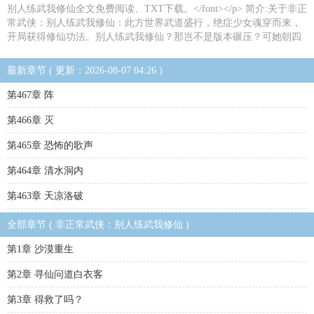
别人练武我修仙全文免费阅读、TXT下载。</font></p> 简介:关于非正
常武侠：别人练武我修仙：此方世界武道盛行，绝症少女魂穿而来，
开局获得修仙功法。别人练武我修仙？那岂不是版本碾压？可她朝四
最新章节 ( 更新：2026-08-07 04:26 )
第467章 阵
第466章 灭
第465章 恐怖的歌声
第464章 清水洞内
第463章 天凉洛破
全部章节 ( 非正常武侠：别人练武我修仙 )
第1章 沙漠重生
第2章 寻仙问道白衣客
第3章 得救了吗？