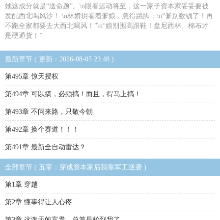
她这成分就是“送命题”。\n眼看运动将至，这一家子资本家妥妥要被
发配西北喝风沙！ \n林娇玥看着爹娘，急得跳脚：\n“爹别数钱了！再
不跑全家都要去大西北喝风！”\n“娘别囤高跟鞋！盘尼西林、棉布才
是硬通货！”
最新章节 ( 更新：2026-08-05 23:48 )
第495章 惊天授权
第494章 可以搞，必须搞！而且，得马上搞！
第493章 不问来路，只敬今朝
第492章 换个赛道！！！
第491章 最新全自动雷达？
全部章节 ( 五零：穿成资本家后我靠军工逆袭 )
第1章 穿越
第2章 懂事得让人心疼
第3章 这泼天的富贵，总算是轮到我了。