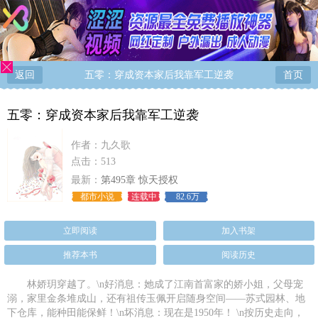
返回
五零：穿成资本家后我靠军工逆袭
首页
五零：穿成资本家后我靠军工逆袭
作者：
九久歌
点击：513
最新：
第495章 惊天授权
都市小说
连载中
82.6万
立即阅读
加入书架
推荐本书
阅读历史
林娇玥穿越了。\n好消息：她成了江南首富家的娇小姐，父母宠
溺，家里金条堆成山，还有祖传玉佩开启随身空间——苏式园林、地
下仓库，能种田能保鲜！\n坏消息：现在是1950年！ \n按历史走向，