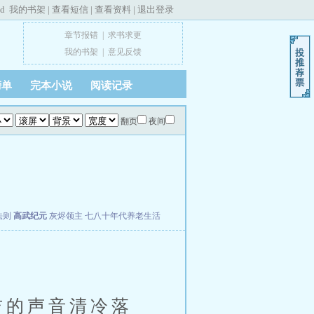
ed
我的书架
|
查看短信
|
查看资料
|
退出登录
章节报错
|
求书求更
我的书架
|
意见反馈
榜单
完本小说
阅读记录
翻页
夜间
法则
高武纪元
灰烬领主
七八十年代养老生活
吉的声音清冷落