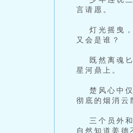
言请愿。
灯光摇曳，照
又会是谁？
既然离魂匕首
星河鼎上。
楚风心中仅剩
彻底的烟消云
三个员外和周
自然知道姜德