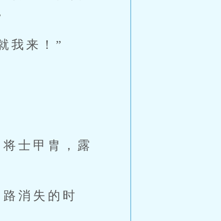
。
就我来！”
将士甲胄，露
路消失的时