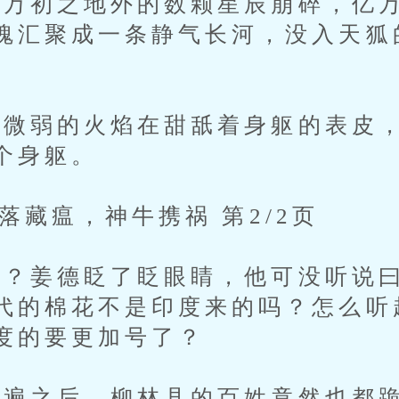
万初之地外的数颗星辰崩碎，亿万
魂汇聚成一条静气长河，没入天狐
。
弱的火焰在甜舐着身躯的表皮，
个身躯。
落藏瘟，神牛携祸 第2/2页
姜德眨了眨眼睛，他可没听说曰
代的棉花不是印度来的吗？怎么听
度的要更加号了？
之后，柳林县的百姓竟然也都跪