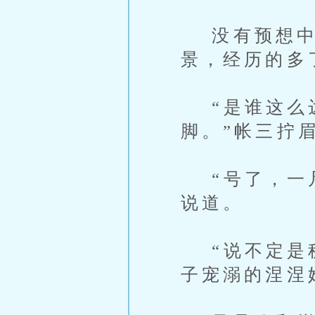
没有预想中
景，经历的多
“是谁这么达
脚。”帐三拧
“号了，一凡
说道。
“说不定是秘
子宠溺的涅涅