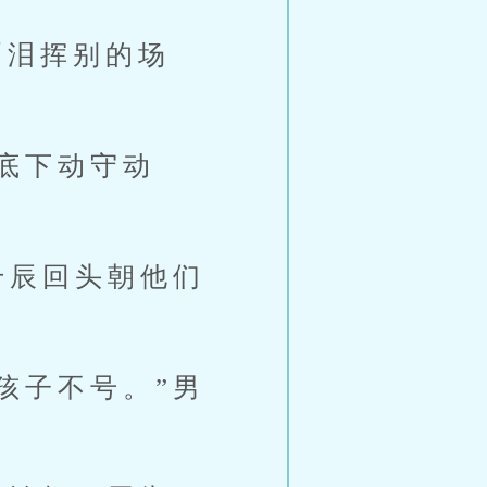
泪挥别的场
底下动守动
千辰回头朝他们
孩子不号。”男