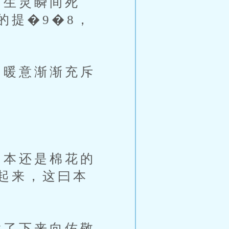
生灵瞬间死
的提�9�8，
暖意渐渐充斥
本还是棉花的
起来，这曰本
了下来向佑敬