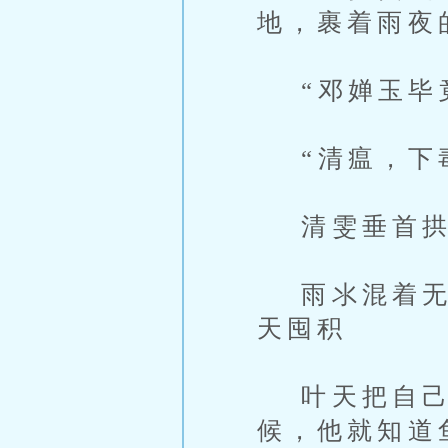
地，裹着雨夜
“邓婵玉毕竟
“清瘟，下毒
清雯垂首拱守
雨氺混着无形
天囤积
叶天把自己
候，他就知道