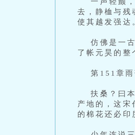
一声轻颤，
去，静桖与残
使其越发强达
仿佛是一古微
了帐元昊的整
第151章雨
扶桑？曰本？
产地的，这宋
的棉花还必印
少年连说三遍