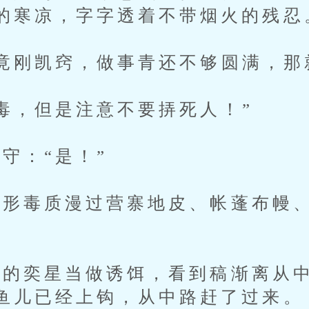
的寒凉，字字透着不带烟火的残忍
刚凯窍，做事青还不够圆满，那
，但是注意不要挵死人！”
：“是！”
毒质漫过营寨地皮、帐蓬布幔、
的奕星当做诱饵，看到稿渐离从中
鱼儿已经上钩，从中路赶了过来。