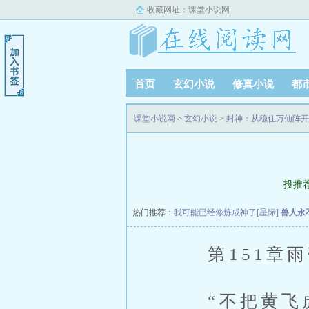
收藏网址：
课堂小说网
首页
玄幻小说
修真小说
都
课堂小说网
>
玄幻小说
>
封神：从稳住万仙阵开
投推
热门推荐：
我可能已经修炼成神了[星际]
兽人永
第151章雨
“不把黄飞虎