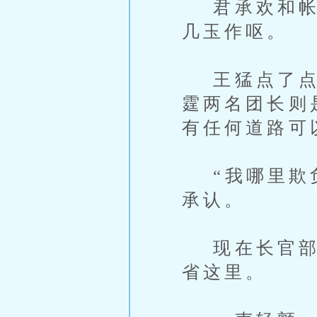
君承欢和帐三
几玉作呕。
王猛点了点头
霆两名团长则
有任何道路可
“我哪里欺负
承认。
现在长官部可
省这里。