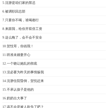
5.沈渺是咱们家的禁忌
6.被调职回总部
7.只要你不喝，谁喝都行
8.来跟我，给你开双倍工资
9.这么晚了，会不会不安全
10.贺忱哥，你凶我！
11.哄准未婚妻开心
12.一个吻让她乱的彻底
13.没必要为昨天的事情躲我
14.沈渺住院昏倒，贺忱赶来
15.不承认孩子是他的
16.奶奶出大事了
17.该不会是被人欺负了吧？