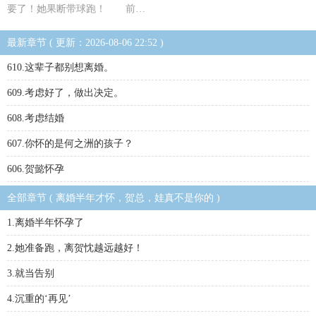
要了！她果断带球跑！ 前…
最新章节 ( 更新：2026-08-06 22:52 )
610.这辈子都别想离婚。
609.考虑好了，做出决定。
608.考虑结婚
607.你怀的是何之洲的孩子？
606.贺懿怀孕
全部章节 ( 离婚半年才怀，贺总，娃真不是你的 )
1.离婚半年怀孕了
2.她准备跑，离贺忱越远越好！
3.就当告别
4.沉重的‘再见’