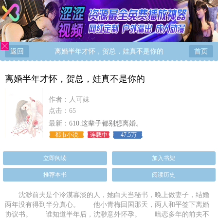
返回
离婚半年才怀，贺总，娃真不是你的
首页
离婚半年才怀，贺总，娃真不是你的
作者：
人可妹
点击：65
最新：
610.这辈子都别想离婚。
都市小说
连载中
47.5万
立即阅读
加入书架
推荐本书
阅读历史
沈渺前夫是个冷漠寡淡的人，她白天当秘书，晚上做妻子，结婚
两年没有得到半分真心。 他小青梅回国那天，两人和平签下离婚
协议书。 谁知道半年后，沈渺意外怀孕。 暗恋多年的前夫不