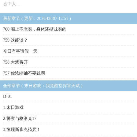
么？大…
最新章节 ( 更新：2026-08-07 12:51 )
760 嘴上不老实，身体还挺诚实的
759 这能谈？
今日有事请假一天
758 大戏将开
757 你浓缩铀不要钱啊
全部章节 ( 末日游戏：我觉醒指挥官天赋 )
D-01
1.末日游戏
2.警察与格洛克17
3.惊现斯崔克骑兵！