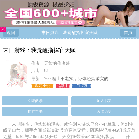
返回
末日游戏：我觉醒指挥官天赋
首页
末日游戏：我觉醒指挥官天赋
作者：
无能的作者酱
点击：63
最新：
760 嘴上不老实，身体还挺诚实的
科幻小说
连载中
71.2万
立即阅读
加入书架
推荐本书
阅读历史
末世降临，游戏影响现实。或许别人游戏里会小心翼翼，但刘尘
叹了口气，挥手之间斯崔克骑兵旅高速穿插，阿玛塔混着99a组成叹息
之壁，ka52与z10me猛猛开罐，天空j16带着ac130疯狂舔地。 什