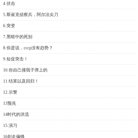
4.伏击
5.斯崔克侦察兵，阿尔法尖刀
6.突变
7.黑暗中的死别
8.你是说，cccp没有趋势？
9.短促突击！
10.你自己撞我子弹上的
11.结算以及回归！
12.示警
13预兆
14时代的洪流
15.演习
16剑走偏锋