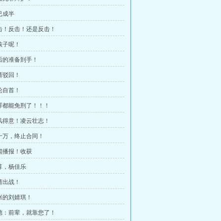
已成半
反击！反击！还是反击！
我孩子呢！
最后的准备到手！
申请驳回！
辩论自首！
死罪都能免刑了！！！
春风得意！凌云壮志！
四十万，终止合同！
新闻播报！收获
清算，杨佳乐
申请出战！
嚣张的刘婧琪！
徐德：前辈，就靠您了！