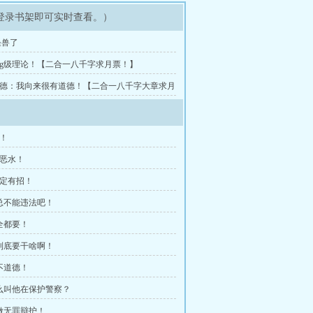
登录书架即可实时查看。）
怪兽了
 bug级理论！【二合一八千字求月票！】
 徐德：我向来很有道德！【二合一八千字大章求月
案！
山恶水！
肯定有招！
他总不能违法吧！
我全都要！
你到底要干啥啊！
这不道德！
什么叫他在保护警察？
我做无罪辩护！