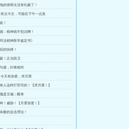
 本地的律师太没有礼貌了！
天有点卡文，可能在下午一点发
见血！
 徐德：精神病不犯法啊！
 《司法精神医学鉴定书》
最后的抉择！
 开庭！正当防卫
 矛与盾，针锋相对
，今天有加更，求月票
 哪有人这样打官司的！【求月票！】
 不愧是主编；醒来
 对峙！威胁！【月票加更！】
 绞杀般的反击理论！
！