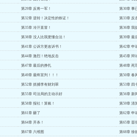
第29章 反将一军！
第30章 事
第32章 逆转！决定性的铁证！
第33章 
第35章 冷汗直冒！
第36章 
第38章 没人比我更懂合法！
第39章 
第41章 公诉方更改诉书！
第42章 
第44章 激烈！绝地反击
第45章 
第47章 最后的挣扎
第48章 
第49章 最终宣判！！！
第50章 
第52章 抓捕李有财刘翠
第53章 
第55章 司法局的主动示好
第56章 
第58章 报社！算账！
第59章 
第61章 砸了
第62章 
第64章 开杀！
第65章 
第67章 六维图
第68章 