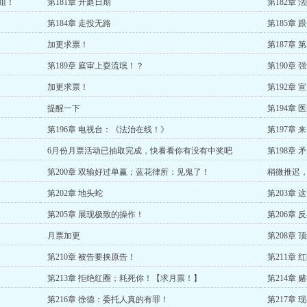
姐！
第181章 开庭日期
第182章
第184章 走投无路
第185章 
加更求票！
第187章 
第189章 庭审上耍流氓！？
第190章 
加更求票！
第192章 
提醒一下
第194章 
第196章 电视台：《法治在线！》
第197章
6月份月票活动已抽取完成，快看看你有没有中奖吧
第198章 
第200章 双输好过单赢；蓝花律所：见鬼了！
稍微推迟
第202章 地头蛇
第203章
第205章 展现极致的操作！
第206章
月票加更
第208章
第210章 被告要挟原告！
第211章
第213章 拒绝红圈；耗死你！【求月票！】
第214章 
第216章 徐德：委托人真的有罪！
第217章 