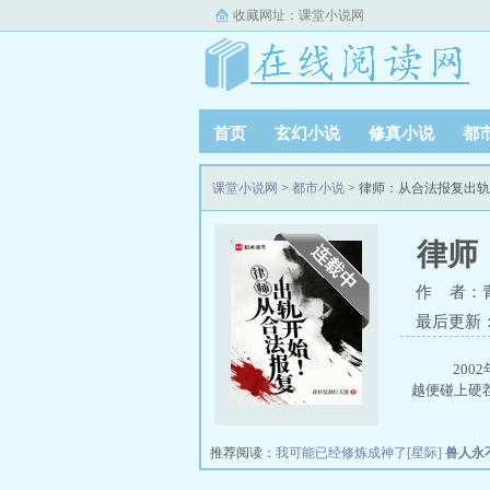
收藏网址：
课堂小说网
首页
玄幻小说
修真小说
都
课堂小说网
>
都市小说
> 律师：从合法报复出
律师
作 者：
最后更新：20
200
越便碰上硬
推荐阅读：
我可能已经修炼成神了[星际]
兽人永