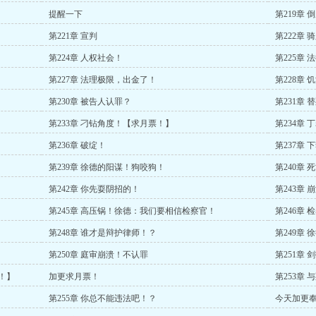
提醒一下
第219章
第221章 宣判
第222章
第224章 人权社会！
第225章
第227章 法理极限，出金了！
第228章
第230章 被告人认罪？
第231章
第233章 刁钻角度！【求月票！】
第234章
第236章 破绽！
第237章 
第239章 徐德的阳谋！狗咬狗！
第240章 
第242章 你先耍阴招的！
第243章
第245章 高压锅！徐德：我们要相信检察官！
第246章 
第248章 谁才是辩护律师！？
第249章 
第250章 庭审崩溃！不认罪
第251章
！】
加更求月票！
第253章 
第255章 你总不能违法吧！？
今天加更