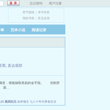
忘记密码
用户注册
章节报错
|
求书求更
我的书架
|
意见反馈
榜单
完本小说
阅读记录
荐票
,
直达底部
客户满意，便能抽取奖励的金手指。 但刚穿
 面…
法则
高武纪元
灰烬领主
七八十年代养老生活