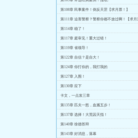
第105章 评选经典案例！报纸!
第108章 民事案件！倒反天罡【求月票！】
第111章 迫害警察？警察你都不放过啊！【求
第114章 稳了！
第117章 庭审见！重大过错！
第119章 省领导！
第122章 自信？是自大！
第124章 你打你的，我打我的
第127章 入围！
第130章 应下
卡文，一点发三章
第135章 匹夫一怒，血溅五步！
第137章 选择！大荒囚天指！
第140章 徐德答辩
第143章 好消息，落幕