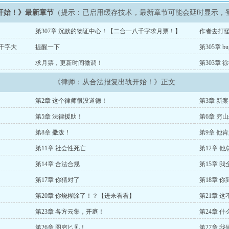
开始！》最新章节
（提示：已启用缓存技术，最新章节可能会延时显示，
第307章 沉默的物证中心！【二合一八千字求月票！】
作者去打
八千字大
提醒一下
第305章
求月票，更新时间微调！
第303章
票！】
《律师：从合法报复出轨开始！》正文
第2章 这个律师很没道德！
第3章 新
第5章 法律援助！
第6章 穷
第8章 撒泼！
第9章 他
第11章 社会性死亡
第12章 
第14章 合法合规
第15章 
第17章 你猜对了
第18章 
第20章 你烧糊涂了！？【进来看看】
第21章 
第23章 各方云集，开庭！
第24章 
第26章 图穷匕见！
第27章 