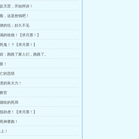
 倒反天罡，开始辩诉！
 骑脸，这是抢钱吧！
 法律的坑；好久不见
 饥渴的徐德！【求月票！】
 替死鬼！？【求月票！】
 丁岩：跑路了家人们，跑路了。
下套！
死亡的恐惧
 崩溃的朱大力！
检察官
徐德给的死局
 剑指孙虎！【求月票！】
与死神赛跑！
奉上！