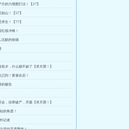
辩护方的六维图打法！【2/7】
证如山！【5/7】
尾求生！【7/7】
对着红线冲锋！
令人沉默的徐德
袭
开庭前夕，什么都不缺了【求月票！】
时机已到！黄雀在后！
疯掉的被告
审委会，信誉破产，开庭【求月票！】
刁钻的角度！
庭外记者