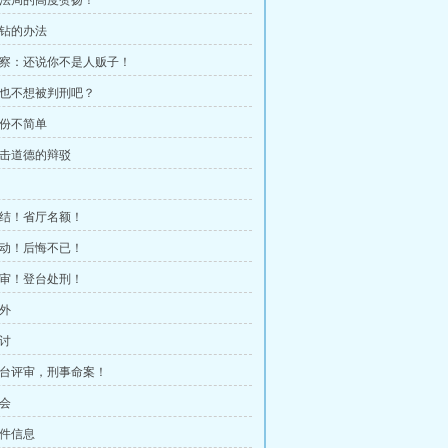
 司法局的高度赞扬！
刁钻的办法
 警察：还说你不是人贩子！
 您也不想被判刑吧？
身份不简单
 冲击道德的辩驳
 案结！省厅名额！
 轰动！后悔不已！
 评审！登台处刑！
意外
商讨
 登台评审，刑事命案！
散会
案件信息