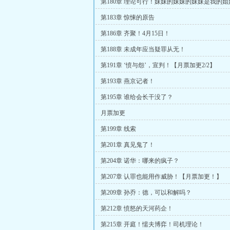
第180章 理论可行！妹妹的妹妹的妹妹是我的姐
第183章 惊悚的原告
第186章 齐聚！4月15日！
第188章 未成年应当疑罪从无！
第191章 ‘愤与怨’，宣判！【月票加更2/2】
第193章 燕京记者！
第195章 谁给会长干没了？
月票加更
第199章 线索
第201章 真见鬼了！
第204章 诺华：哪来的疯子？
第207章 认罪也能用作威胁！【月票加更！】
第209章 孙乔：德，可以和解吗？
第212章 愤怒的天河药企！
第215章 开庭！懦夫博弈！司机理论！