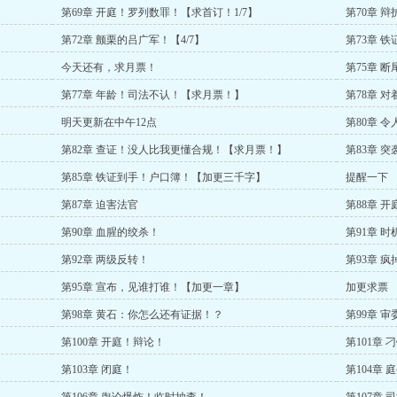
第69章 开庭！罗列数罪！【求首订！1/7】
第70章 
第72章 颤栗的吕广军！【4/7】
第73章 铁
今天还有，求月票！
第75章 断
第77章 年龄！司法不认！【求月票！】
第78章 
明天更新在中午12点
第80章 
第82章 查证！没人比我更懂合规！【求月票！】
第83章 突
第85章 铁证到手！户口簿！【加更三千字】
提醒一下
第87章 迫害法官
第88章 
第90章 血腥的绞杀！
第91章 
第92章 两级反转！
第93章 
第95章 宣布，见谁打谁！【加更一章】
加更求票
第98章 黄石：你怎么还有证据！？
第99章 
第100章 开庭！辩论！
第101章 
第103章 闭庭！
第104章 