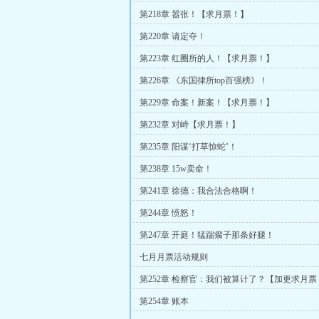
第218章 嚣张！【求月票！】
第220章 请定夺！
第223章 红圈所的人！【求月票！】
第226章 《东国律所top百强榜》！
第229章 命案！新案！【求月票！】
第232章 对峙【求月票！】
第235章 阳谋‘打草惊蛇’！
第238章 15w卖命！
第241章 徐德：我合法合格啊！
第244章 愤怒！
第247章 开庭！猛踹瘸子那条好腿！
七月月票活动规则
第252章 检察官：我们被算计了？【加更求月票
第254章 账本