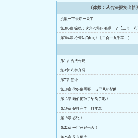
《律师：从合法报复出轨
提醒一下最后一天了
第306章 徐德：这怎么能叫骗呢！？【二合一
章！】
第304章 枪管法的bug！【二合一九千字！】
第1章 合法合规！
第4章 八字真硬
第7章 意外
第10章 你好像需要一点罕见的帮助
第13章 咱们把孩子给偷了吧！
第16章 整理完毕，打年糕
第19章 嚣张！
第22章 一审开庭当天！
第25章 见义勇为