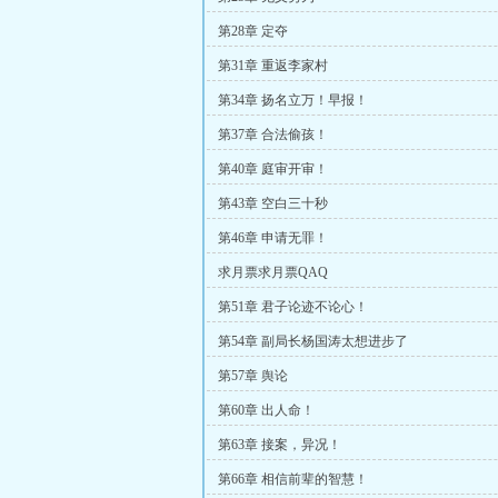
第28章 定夺
第31章 重返李家村
第34章 扬名立万！早报！
第37章 合法偷孩！
第40章 庭审开审！
第43章 空白三十秒
第46章 申请无罪！
求月票求月票QAQ
第51章 君子论迹不论心！
第54章 副局长杨国涛太想进步了
第57章 舆论
第60章 出人命！
第63章 接案，异况！
第66章 相信前辈的智慧！