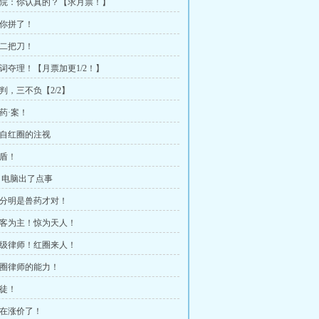
 法院：你认真的？【求月票！】
跟你拼了！
第二把刀！
强词夺理！【月票加更1/2！】
宣判，三不负【2/2】
医药·案！
 来自红圈的注视
矛盾！
，电脑出了点事
 这分明是兽药才对！
 反客为主！惊为天人！
 顶级律师！红圈来人！
 红圈律师的能力！
赌徒！
现在涨价了！