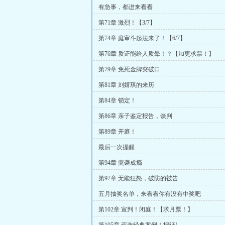
有急事，都进来看看
第71章 激烈！【3/7】
第74章 庭审斗起法来了！【6/7】
第76章 质证能给人质晕！？【加更求票！】
第79章 免死金牌突破口
第81章 刘婧琪的来历
第84章 锁定！
第86章 亲子鉴定报告，谈判
第89章 开庭！
最后一次提醒
第94章 突袭成瘾
第97章 无能狂怒，破防的被告
五月抽奖名单，来看看你有没有中奖吧
第102章 宣判！闭庭！【求月票！】