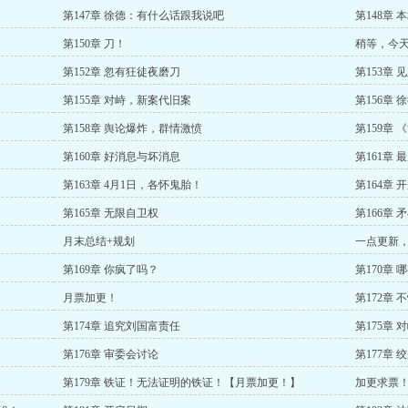
第147章 徐德：有什么话跟我说吧
第148章
第150章 刀！
稍等，今
第152章 忽有狂徒夜磨刀
第153章 
第155章 对峙，新案代旧案
第156章
第158章 舆论爆炸，群情激愤
第159章
第160章 好消息与坏消息
第161章 
第163章 4月1日，各怀鬼胎！
第164章
第165章 无限自卫权
第166章
月末总结+规划
一点更新
第169章 你疯了吗？
第170章
月票加更！
第172章
第174章 追究刘国富责任
第175章
第176章 审委会讨论
第177章
第179章 铁证！无法证明的铁证！【月票加更！】
加更求票