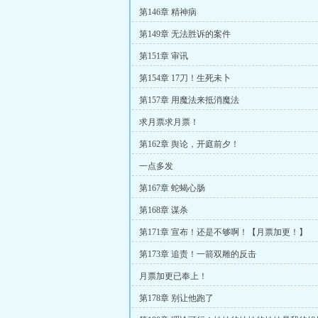
第146章 精神病
第149章 无法胜诉的案件
第151章 审讯
第154章 17刀！生死未卜
第157章 用魔法来抵消魔法
求月票求月票！
第162章 舆论，开庭前夕！
一点多发
第167章 蛇蝎心肠
第168章 谋杀
第171章 宣布！还是不够啊！【月票加更！】
第173章 追责！一箭双雕的反击
月票加更已奉上！
第178章 别让他跑了