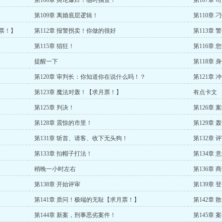
第106章 舆论爆炸！临时抽查！
第107章
第109章 离婚底层逻辑！
第110章 
月票！】
第112章 报警拐卖！你做的很好
第113章
第115章 猖狂！
第116章
提醒一下
第118章 
第120章 审判长：你知道你在说什么吗！？
第121章
第123章 魔法对轰！【求月票！】
有点卡文
第125章 判决！
第126章
第128章 震惊的市里！
第129章
第131章 斩首、请客、收下无头狗！
第132章
第133章 扣帽子打法！
第134章 
稍晚一小时左右
第136章 
第138章 开始评审
第139章
第141章 质问！极端的无耻【求月票！】
第142章 
第144章 新案，刑事恶劣案件！
第145章 