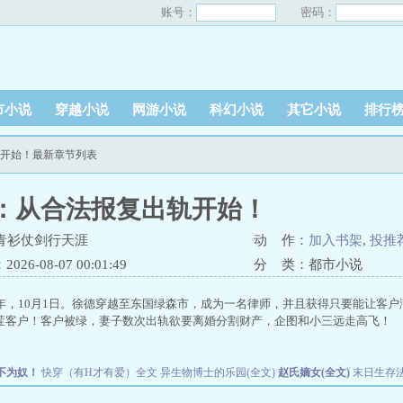
账号：
密码：
市小说
穿越小说
网游小说
科幻小说
其它小说
排行
轨开始！最新章节列表
：从合法报复出轨开始！
青衫仗剑行天涯
动 作：
加入书架
,
投推
26-08-07 00:01:49
分 类：都市小说
2年，10月1日。徐德穿越至东国绿森市，成为一名律师，并且获得只要能让
茬客户！客户被绿，妻子数次出轨欲要离婚分割财产，企图和小三远走高飞！
不为奴！
快穿（有H才有爱）全文
异生物博士的乐园(全文)
赵氏嫡女(全文)
末日生存