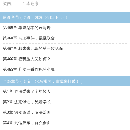
架内。 \n李达康…
最新章节 ( 更新：2026-08-05 16:24 )
第469章 单刷副本的云海峰
第468章 乌龙事件，强强联合
第467章 和未来儿媳的第一次见面
第466章 权势压人又如何？
第465章 几次三番作死的小鬼
全部章节 ( 名义：汉东棋局，由我来打破！ )
第1章 政法委来了个年轻人
第2章 进京谈话，见老学长
第3章 深夜密话，依法治国
第4章 到达汉东，首次会面