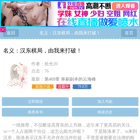
返回
名义：汉东棋局，由我来打破！
首页
名义：汉东棋局，由我来打破！
作者：
拾光20
点击：76
最新：
第469章 单刷副本的云海峰
其他小说
连载中
79.8万
立即阅读
加入书架
推荐本书
阅读历史
一纸推荐，不仅断送高育良的上升路，还引来了更高层的关注。
\n一个人占据两个坑位，这怎么能允许呢？ 于是陈洛来了。\n来到
汉东，陈洛表示汉东不允许存在法外狂徒，不管是谁都要在法律的框