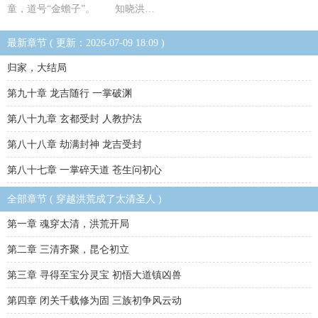
童，道号“金蟾子”。 知晓洪…
最新章节 ( 更新：2026-07-09 18:09 )
归家，大结局
第九十章 龙吉随行 一掌破渊
第八十九章 玄都受封 人教护法
第八十八章 劫满封神 龙吉受封
第八十七章 一掌碎天道 苍生问初心
全部章节 ( 穿越洪荒成了太清圣人 )
第一章 魂穿太清，洪荒开局
第二章 三清齐聚，昆仑初立
第三章 寻得至宝分灵宝 初悟大道镇凶兽
第四章 闭关千载修为固 三族初争风云动