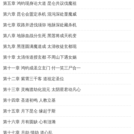
第五章 鸿钧现身论大道 昆仑共议伐魔祖
第六章 昆仑会盟定杀机 混沌深处显魔威
第七章 双路并进伐须弥 地脉深处藏杀机
第八章 地脉血战分生死 黑莲将成天机变
第九章 黑莲圆满魔道成 太清收徒玄都现
第十章 太清传道授玄都 不周山下遇女娲
第十一章 鸿钧成圣立玄门 付一笑三尸合一
第十二章 紫霄三千客 道祖定圣位
第十三章 灵梅渡劫化混元 太阴星君动凡心
第十四章 圣道初鸣 人教立基
第十五章 月下昆仑 缘起于斯
第十六章 月有圆缺 心有涟漪
第十七章 月劫 情劫 道心乱