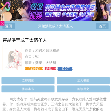
返回
穿越洪荒成了太清圣人
首页
穿越洪荒成了太清圣人
作者：
相遇相知到相爱
点击：62
最新：
归家，大结局
玄幻小说
连载中
45.5万
立即阅读
加入书架
推荐本书
阅读历史
网文读者付一笑与死党梅有钱意外穿越，竟双双踏入浩瀚洪荒世
界。付一笑魂穿成为盘古正宗、三清之首的太清老子，执掌先天至
宝，身负圣人大道；梅有钱却成了昆仑山下一缕先天灵气所化的道