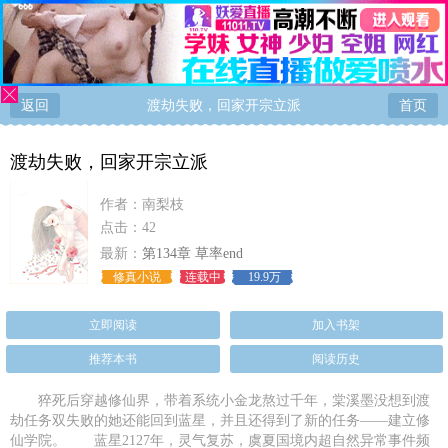
返回
渡劫失败，回家开宗立派
首页
渡劫失败，回家开宗立派
作者：
南梨枝
点击：42
最新：
第134章 草率end
修真小说
连载中
19.9万
立即阅读
加入书架
推荐本书
阅读历史
猝死后穿越修仙界，带着系统小金龙熬过千年，棠溪墨没想到渡
劫任务双失败的她还能回到蓝星，并且还得到了新的任务——建立修
仙学院。 蓝星2127年，灵气复苏，虞夏国境内超自然异常事件频