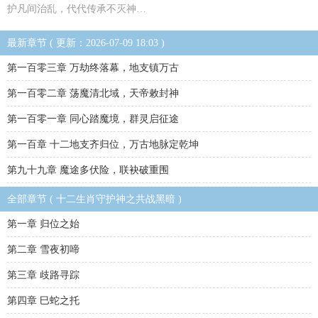
护凡间治乱，代代传承不灭神…
最新章节 ( 更新：2026-07-09 18:03 )
第一百零三章 万劫终落幕，地支镇万古
第一百零二章 荡魔清北域，天帝敕封神
第一百零一章 同心踏魔境，群灵启征途
第一百章 十二地支齐归位，万古地脉定乾坤
第九十九章 魔途多伏险，联袂破重围
全部章节 ( 十二生肖守护神之共战黑暗 )
第一章 归位之始
第二章 雪夜初啼
第三章 歧路寻踪
第四章 巳蛇之托