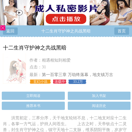
返回
十二生肖守护神之共战黑暗
首页
十二生肖守护神之共战黑暗
作者：
相遇相知到相爱
点击：31
最新：
第一百零三章 万劫终落幕，地支镇万古
玄幻小说
连载中
33.2万
立即阅读
加入书架
推荐本书
阅读历史
洪荒初定，三界分序，天干地支轮转不息，十二地支对应十二生
肖，各掌一方气运，护持人间苍生。 上古之时，天帝钦点十二灵
兽，封生肖守护神之位，镇守天地十二支脉，维系阴阳平衡，岁岁守