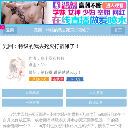
返回
咒回：特级的我去死灭打宿傩了！
首页
咒回：特级的我去死灭打宿傩了！
作者：
皮卡堂布拉特
点击：59
最新：
第19章 谁是楚楚baby！
其他小说
连载中
69.3万
立即阅读
加入书架
推荐本书
阅读历史
?咒术回战+死灭回游+斗傩大陆+伪模拟+无敌文】\n如果让你在与
白月光修成正果，或者拥有特级实力并参加死灭回游里选一个的话，
你会选哪一个？ \n芥剑也没想到自己只是帖子下手贱发了一个评