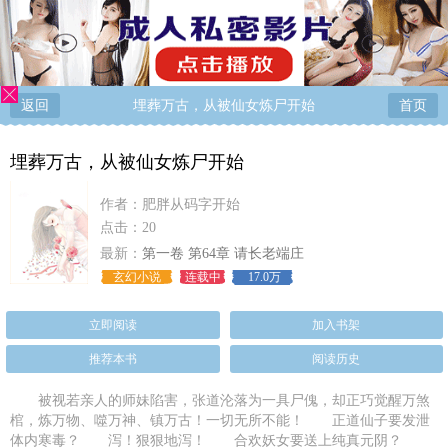
返回
埋葬万古，从被仙女炼尸开始
首页
埋葬万古，从被仙女炼尸开始
作者：
肥胖从码字开始
点击：20
最新：
第一卷 第64章 请长老端庄
玄幻小说
连载中
17.0万
立即阅读
加入书架
推荐本书
阅读历史
被视若亲人的师妹陷害，张道沦落为一具尸傀，却正巧觉醒万煞
棺，炼万物、噬万神、镇万古！一切无所不能！ 正道仙子要发泄
体内寒毒？ 泻！狠狠地泻！ 合欢妖女要送上纯真元阴？