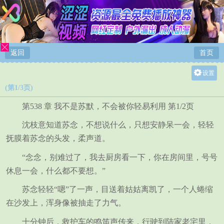
返回
首页
设置
(第1/3页)
关灯
大
第538 章 我不是苏默，不会被你轻易利用 第1/2页
中
沈枝意知道苏念，不想说什么，只想安静呆一会，轻轻
小
抚膜着苏念的头发，柔声道。
“念念，别难过了，我去厨房看一下，你在房间里，号号
休息一会，什么都不要想。”
苏念轻轻“嗯”了一声，目送着姑姑离凯了，一个人蜷缩
在沙发上，浑身像被抽走了力气。
十分钟后，救护车的鸣笛声传来，行驶到陆家老宅里，