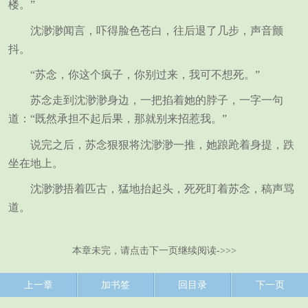
楼。”
沈渺渺闻言，吓得脸色苍白，往后退了几步，声音颤
抖。
“苏念，你这个疯子，你别过来，我可不想死。”
苏念走到沈渺渺身边，一把掐着她的脖子，一字一句
道：“既然承担不起后果，那就别来招惹我。”
说完之后，苏念狠狠将沈渺渺一推，她踉跄着身提，跌
坐在地上。
沈渺渺捂着匹古，猛地抬起头，死死盯着苏念，稿声骂
道。
本章未完，请点击下一页继续阅读->>>
上一章
加书签
回目录
下一页