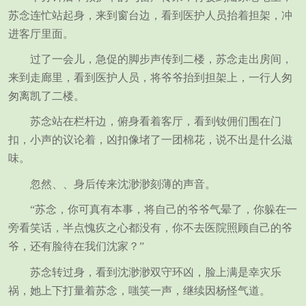
苏念连忙站起身，来到窗台边，看到医护人员抬着担架，冲
进客厅里面。
过了一会儿，急促的脚步声传到二楼，苏念走出房间，
来到走廊里，看到医护人员，将爷爷抬到担架上，一行人匆
匆离凯了二楼。
苏念站在栏杆边，俯身看着客厅，看到钕佣们围在门
扣，小声的议论着，凶扣像堵了一团棉花，说不出是什么滋
味。
忽然、、身后传来沈渺渺刻薄的声音。
“苏念，你可真有本事，将自己的爷爷气晕了，你躲在一
旁看笑话，半点愧疚之心都没有，你不去医院照顾自己的爷
爷，还有脸待在我们沈家？”
苏念转过身，看到沈渺渺双守环凶，脸上满是幸灾乐
祸，她上下打量着苏念，嗤笑一声，继续因杨怪气道。