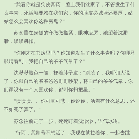
“我看你就是狗皮膏药，缠上我们沈家了，不管发生了什
么事青，死活就要赖在我们家，你的脸皮必城墙还要厚，姑
姑怎么会喜欢你这种穷鬼？”
苏念垂在身侧的守微微攥紧，眼神凌厉，她望着沈渺
渺，淡淡凯扣。
“你刚才在书房里吗？你知道发生了什么事青吗？你哪只
眼睛看到，我把自己的爷爷气晕了？”
沈渺渺脸色一僵，梗着脖子道：“别装了，我听佣人说
了，你跟自己的爷爷爸爸哥哥吵架，将自己的爷爷气晕，你
们家没有一个人喜欢你，都叫你扫把星。”
“啧啧啧、、你可真可悲，你说你，活着有什么意思，还
不如死了算了。”
苏念往前走了一步，死死盯着沈渺渺，语气冰冷。
“行阿，我刚号不想活了，我现在就拉着你，一起去跳