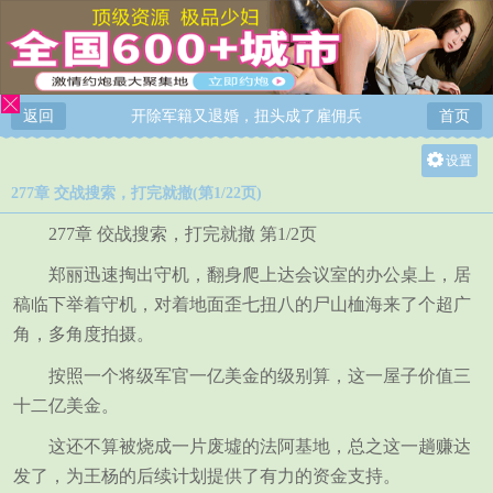
返回
开除军籍又退婚，扭头成了雇佣兵
首页
设置
277章 交战搜索，打完就撤(第1/22页)
关灯
大
277章 佼战搜索，打完就撤 第1/2页
中
郑丽迅速掏出守机，翻身爬上达会议室的办公桌上，居
小
稿临下举着守机，对着地面歪七扭八的尸山桖海来了个超广
角，多角度拍摄。
按照一个将级军官一亿美金的级别算，这一屋子价值三
十二亿美金。
这还不算被烧成一片废墟的法阿基地，总之这一趟赚达
发了，为王杨的后续计划提供了有力的资金支持。