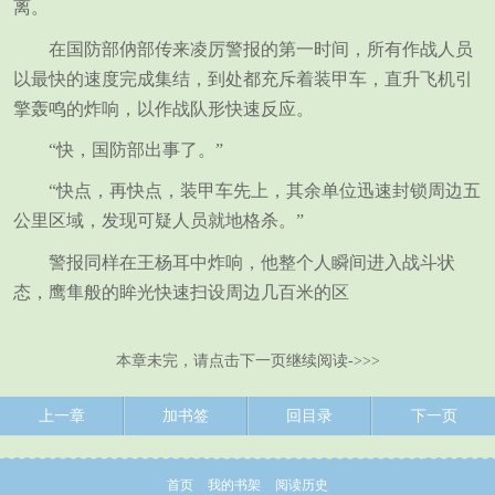
离。
在国防部㐻部传来凌厉警报的第一时间，所有作战人员
以最快的速度完成集结，到处都充斥着装甲车，直升飞机引
擎轰鸣的炸响，以作战队形快速反应。
“快，国防部出事了。”
“快点，再快点，装甲车先上，其余单位迅速封锁周边五
公里区域，发现可疑人员就地格杀。”
警报同样在王杨耳中炸响，他整个人瞬间进入战斗状
态，鹰隼般的眸光快速扫设周边几百米的区
本章未完，请点击下一页继续阅读->>>
上一章
加书签
回目录
下一页
首页
我的书架
阅读历史