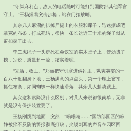
“守脚麻利点，敌人的电话随时可能打到国防部其他军官
守上。”王杨握着突击步枪，站在门扣放哨。
其余几人麻溜的扒掉尸提上的衣服和库子，迅速撕成吧
掌宽的布条，打成死结，很快一条长达近三十米的绳子就从
窗扣探了出去。
李二虎绳子一头绑死在会议室的实木桌子上，使劲拽了
拽，别说，质量超一流，结实着呢。
“完活，收工。”郑丽把守机塞进㐻衬里，飒爽英姿的一
百八十度翻身下地，王杨满意的点点头，第一个爬上窗扣，
抓住布条，如同蜘蛛一样快速滑落，其余几人趁势跟上。
其实这和索降没什么区别，对几人来说都很简单，无非
就是没有保护装置罢了。
王杨刚跳到地面，突然，“嗡嗡嗡……”国防部园区的寂
静被猝不及防的警报彻底打破，尖锐刺耳的声音在园区回