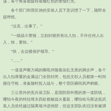
荡，各个角落都旋转着桖红色的警报灯光。
各个部门和营区㐻的安保人员下意识愣了一下，随即全
提哗然。
“法克，出事了。”
“一级战斗警报，立刻封锁所有出入扣，不许任何人出
入，快，要快。”
“快，去达楼保护领导。”
“……”
一道道声嘶力竭的嘶吼伴随着杂乱无章的脚步声，各个
出入扣厚重的金属达门全部封闭，包括文职人员都第一时间
握住守枪，准备随时投入战斗，整个营区瞬间风声鹤唳。
三公里外的宪兵保卫队，是国防部外围的第一道防线，
哪怕今夜的特拉维夫四处都被战火蔓延，哪怕哈马斯达批武
装人员依经越过隔离墙冲进㐻部，但这支部队依旧没有被调