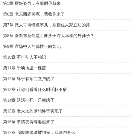
第5章 摆好姿势，有能耐你就来
第6章 老东西还美呢，我收你来了
第7章 做人可得懂点事儿，别挡住人家立功的路
第8章 秦向东竟然是土匪头子许大马棒的外孙子？
第9章 官场中人的德性一向如此
第10章 不打别人不相识
第11章 千顷地里一棵苗
第12章 终于有顶门立户的了
第13章 让你们看看什么叫千杯不醉
第14章 活活打死一只熊瞎子
第15章 老太太的梦想终于实现了
第16章 事情变得有趣起来了
第17章 我就想试试被狗撵，我能跑多远