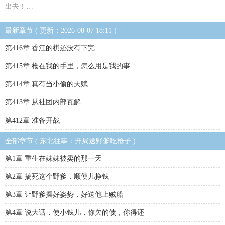
出去！…
最新章节 ( 更新：2026-08-07 18:11 )
第416章 香江的棋还没有下完
第415章 枪在我的手里，怎么用是我的事
第414章 真有当小偷的天赋
第413章 从社团内部瓦解
第412章 准备开战
全部章节 ( 东北往事：开局送野爹吃枪子 )
第1章 重生在妹妹被卖的那一天
第2章 搞死这个野爹，顺便儿挣钱
第3章 让野爹摆好姿势，好送他上贼船
第4章 说大话，使小钱儿，你欠的债，你得还