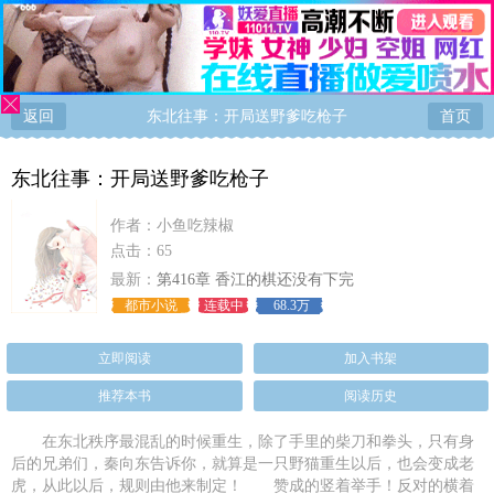
返回
东北往事：开局送野爹吃枪子
首页
东北往事：开局送野爹吃枪子
作者：
小鱼吃辣椒
点击：65
最新：
第416章 香江的棋还没有下完
都市小说
连载中
68.3万
立即阅读
加入书架
推荐本书
阅读历史
在东北秩序最混乱的时候重生，除了手里的柴刀和拳头，只有身
后的兄弟们，秦向东告诉你，就算是一只野猫重生以后，也会变成老
虎，从此以后，规则由他来制定！ 赞成的竖着举手！反对的横着