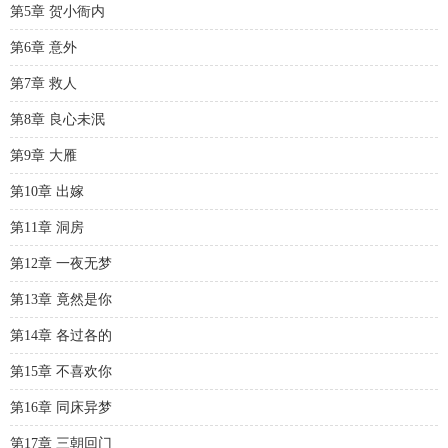
第5章 贺小衙内
第6章 意外
第7章 救人
第8章 良心未泯
第9章 大雁
第10章 出嫁
第11章 洞房
第12章 一夜无梦
第13章 竟然是你
第14章 各过各的
第15章 不喜欢你
第16章 同床异梦
第17章 三朝回门