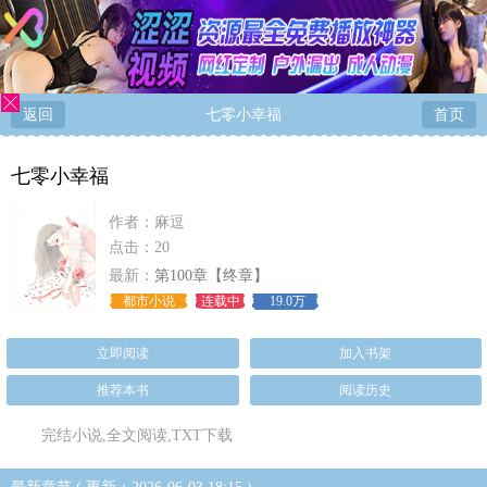
返回
七零小幸福
首页
七零小幸福
作者：
麻逗
点击：20
最新：
第100章【终章】
都市小说
连载中
19.0万
立即阅读
加入书架
推荐本书
阅读历史
完结小说,全文阅读,TXT下载