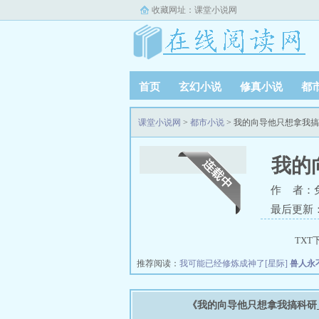
收藏网址：
课堂小说网
首页
玄幻小说
修真小说
都
课堂小说网
>
都市小说
> 我的向导他只想拿我
我的
作 者：
最后更新：20
TXT
推荐阅读：
我可能已经修炼成神了[星际]
兽人永
《我的向导他只想拿我搞科研