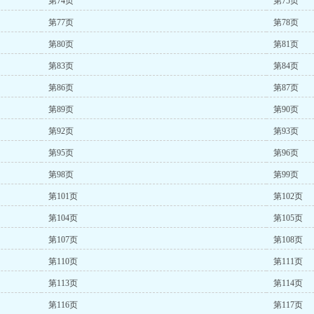
第74页
第75页
第77页
第78页
第80页
第81页
第83页
第84页
第86页
第87页
第89页
第90页
第92页
第93页
第95页
第96页
第98页
第99页
第101页
第102页
第104页
第105页
第107页
第108页
第110页
第111页
第113页
第114页
第116页
第117页