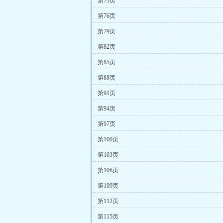
第73页
第76页
第79页
第82页
第85页
第88页
第91页
第94页
第97页
第100页
第103页
第106页
第109页
第112页
第115页