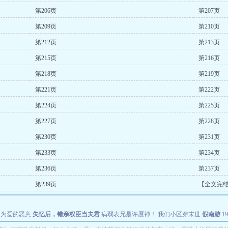
第206页
第207页
第209页
第210页
第212页
第213页
第215页
第216页
第218页
第219页
第221页
第222页
第224页
第225页
第227页
第228页
第230页
第231页
第233页
第234页
第236页
第237页
第239页
【全文完
名为爱的恶意
失忆后，错亲权臣当夫君
病弱表兄是许愿神！
我们小区穿末世
假南游
1
面板开始武道成圣