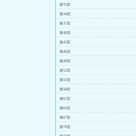
第31页
第34页
第37页
第40页
第43页
第46页
第49页
第52页
第55页
第58页
第61页
第64页
第67页
第70页