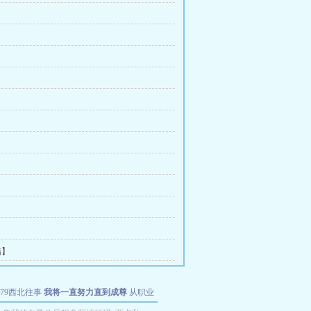
结】
979西北往事
我将一直努力直到成尊
从职业