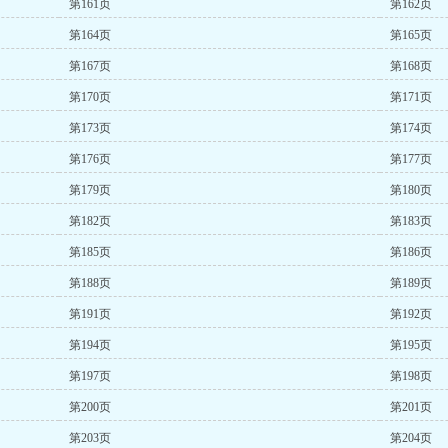
第161页
第162页
第164页
第165页
第167页
第168页
第170页
第171页
第173页
第174页
第176页
第177页
第179页
第180页
第182页
第183页
第185页
第186页
第188页
第189页
第191页
第192页
第194页
第195页
第197页
第198页
第200页
第201页
第203页
第204页