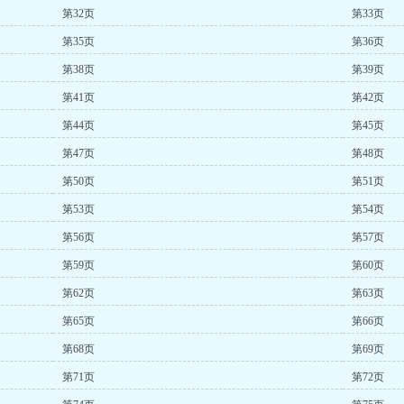
第32页
第33页
第35页
第36页
第38页
第39页
第41页
第42页
第44页
第45页
第47页
第48页
第50页
第51页
第53页
第54页
第56页
第57页
第59页
第60页
第62页
第63页
第65页
第66页
第68页
第69页
第71页
第72页