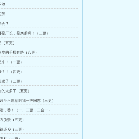
不够
兰芳
彰会？
这哪是厂长，是亲爹啊！（二更）
阐述（五更）
邹家华的千层套路（八更）
供起来！（一更）
又来？！（四更）
酸脸猴子（二更）
他给的太多了（五更）
 你甚至不愿意叫我一声同志（三更）
 嗞溜，香！（一、二更，二合一）
 苏方质疑（五更）
 衣锦还乡（三更）