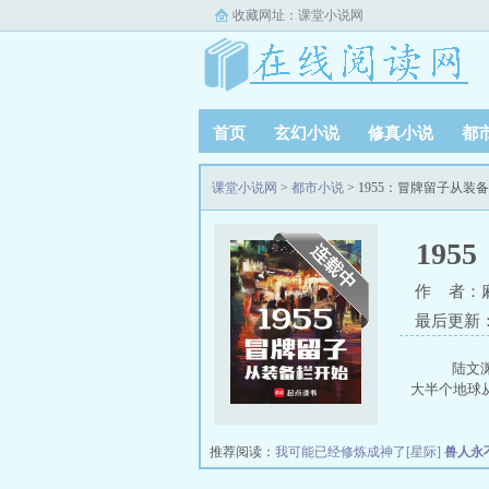
收藏网址：
课堂小说网
首页
玄幻小说
修真小说
都
课堂小说网
>
都市小说
> 1955：冒牌留子从
19
作 者：
最后更新：20
陆文渊
大半个地球
推荐阅读：
我可能已经修炼成神了[星际]
兽人永