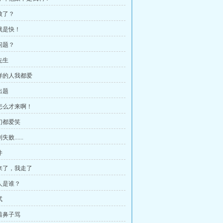
败了？
慢就是快！
问题？
先生
这样的人我都爱
出题
你怎么才来啊！
我们都爱笑
败......
件
我来了，我走了
这人是谁？
试
指着鼻子骂