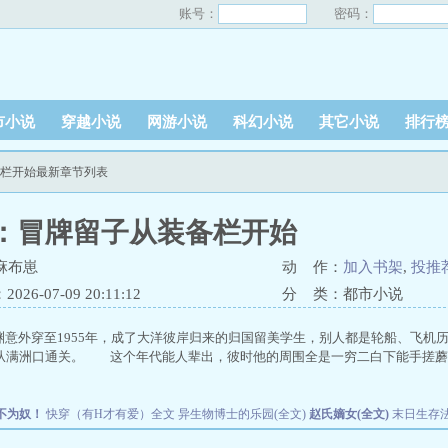
账号：
密码：
市小说
穿越小说
网游小说
科幻小说
其它小说
排行
装备栏开始最新章节列表
55：冒牌留子从装备栏开始
麻布崽
动 作：
加入书架
,
投推
26-07-09 20:11:12
分 类：都市小说
意外穿至1955年，成了大洋彼岸归来的归国留美学生，别人都是轮船、飞机
从满洲口通关。 这个年代能人辈出，彼时他的周围全是一穷二白下能手搓蘑
不为奴！
快穿（有H才有爱）全文
异生物博士的乐园(全文)
赵氏嫡女(全文)
末日生存