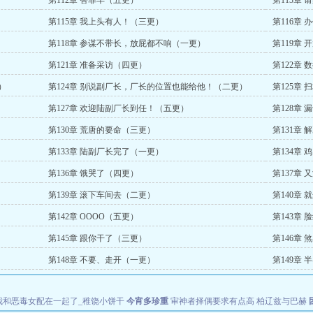
第112章 替罪羊（五更）
第113章
第115章 我上头有人！（三更）
第116章
第118章 参谋不带长，放屁都不响（一更）
第119章
第121章 准备采访（四更）
第122章
）
第124章 别说副厂长，厂长的位置也能给他！（二更）
第125章
第127章 欢迎陆副厂长到任！（五更）
第128章
第130章 荒唐的要命（三更）
第131章
第133章 陆副厂长完了（一更）
第134章
第136章 饿哭了（四更）
第137章
第139章 滚下车间去（二更）
第140章
第142章 OOOO（五更）
第143章
第145章 跟你干了（三更）
第146章 
第148章 不要、走开（一更）
第149章
我和恶毒女配在一起了_稚饶小饼干
今宵多珍重
审神者择偶要求有点高
柏辽兹与巴赫