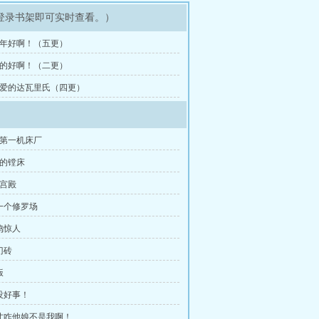
登录书架即可实时查看。）
 新年好啊！（五更）
 跑的好啊！（二更）
 亲爱的达瓦里氏（四更）
都第一机床厂
掉的镗床
忆宫殿
好一个修罗场
鸣惊人
门砖
饭
准没好事！
天才咋他娘不是我啊！