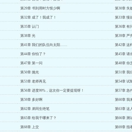
第29章 书到用时方恨少啊
第30章 失
第32章 成了！我成了！
第33章 
第35章 认门
第36章 有
第38章 光
第39章 严
第41章 我们的队伍向太阳……
第42章 
第44章 你怕了？
第45章 请
第47章 第一问
第48章 
第50章 抛光
第51章 
第53章 老师再见
第54章 试制失
第56章 进度99%，这次你一定要提现呀！
第57章 急
第59章 多好啊
第60章 
第62章 弟同生绝笔
第63章 
第65章 给我干哪来了？
第66章 测
第68章 上交
第69章 