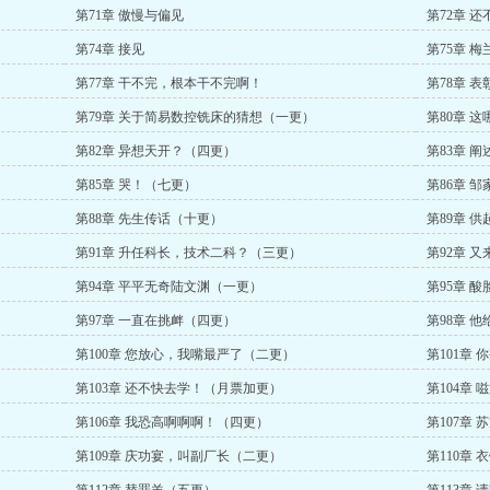
第71章 傲慢与偏见
第72章 还
第74章 接见
第75章 梅
第77章 干不完，根本干不完啊！
第78章 表
第79章 关于简易数控铣床的猜想（一更）
第80章 
第82章 异想天开？（四更）
第83章 
第85章 哭！（七更）
第86章 
第88章 先生传话（十更）
第89章 
第91章 升任科长，技术二科？（三更）
第92章 
第94章 平平无奇陆文渊（一更）
第95章 
第97章 一直在挑衅（四更）
第98章 
第100章 您放心，我嘴最严了（二更）
第101章
第103章 还不快去学！（月票加更）
第104章
第106章 我恐高啊啊啊！（四更）
第107章
第109章 庆功宴，叫副厂长（二更）
第110章