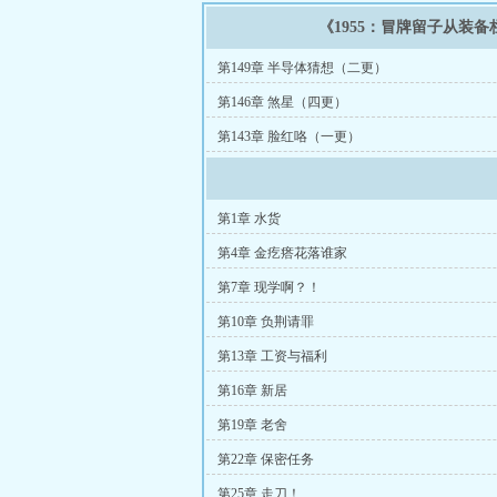
《1955：冒牌留子从装
第149章 半导体猜想（二更）
第146章 煞星（四更）
第143章 脸红咯（一更）
第1章 水货
第4章 金疙瘩花落谁家
第7章 现学啊？！
第10章 负荆请罪
第13章 工资与福利
第16章 新居
第19章 老舍
第22章 保密任务
第25章 走刀！