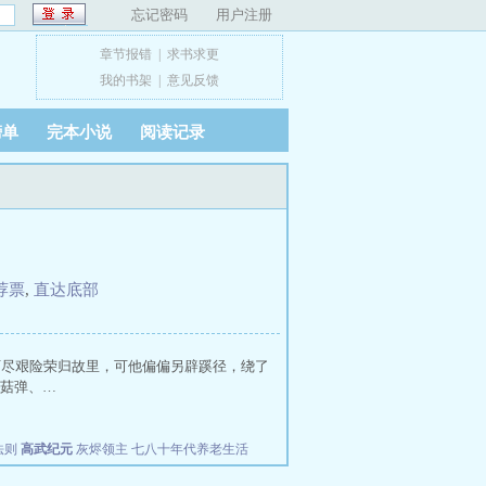
忘记密码
用户注册
章节报错
|
求书求更
我的书架
|
意见反馈
榜单
完本小说
阅读记录
荐票
,
直达底部
历尽艰险荣归故里，可他偏偏另辟蹊径，绕了
菇弹、…
法则
高武纪元
灰烬领主
七八十年代养老生活