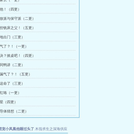
 请家长（一更）
 办他！（四更）
 开放派与保守派（二更）
 数控铣床之父！（五更）
 扫地出门（三更）
 漏气了？！（一更）
 解决？掀桌吧！（四更）
 鸡同鸭讲（二更）
 又漏气了？！（五更）
 就这命了（三更）
 脸红咯（一更）
煞星（四更）
 半导体猜想（二更）
团宠小凤凰他睡过头了
木筏求生之深海供应