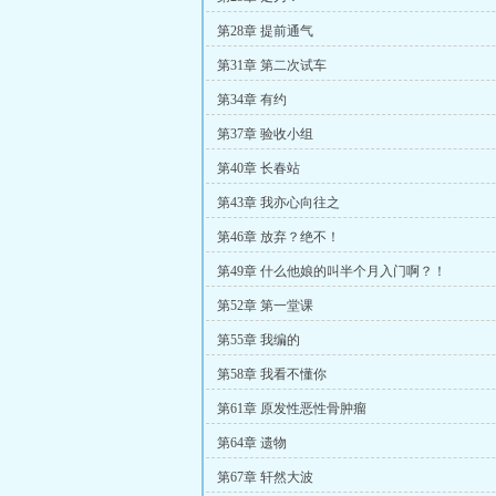
第28章 提前通气
第31章 第二次试车
第34章 有约
第37章 验收小组
第40章 长春站
第43章 我亦心向往之
第46章 放弃？绝不！
第49章 什么他娘的叫半个月入门啊？！
第52章 第一堂课
第55章 我编的
第58章 我看不懂你
第61章 原发性恶性骨肿瘤
第64章 遗物
第67章 轩然大波