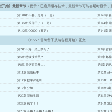
备栏开始》最新章节
（提示：已启用缓存技术，最新章节可能会延时显示，
第148章 不要、走开（一更）
第147章
第145章 跟你干了（三更）
第144章
第142章 OOOO（五更）
第141章
《1955：冒牌留子从装备栏开始》正文
第2章 不好，染上学习了！
第3章 首
第5章 特级技术员？
第6章 坏
第8章 前倨而后恭......
第9章 记
第11章 滇缅往事
第12章 
第14章 数学讨论班
第15章 一
第17章 分组
第18章 敲
第20章 茶馆见闻
第21章 蹭
第23章 疯了？！
第24章 
第26章 合格！合格！合格！
第27章 