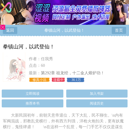
返回
拳镇山河，以武登仙！
首页
拳镇山河，以武登仙！
作者：
任我秀
点击：60
最新：
第292章 祖龙经，十二金人熔炉功！
修真小说
连载中
36.1万
立即阅读
加入书架
推荐本书
阅读历史
大新民国初年，前朝天意帝退位，天下大乱，民不聊生。\n内有
军阀混战，邪教乱党横行，外有西方列强，洋枪火炮扣关，更有妖魔
横行，鬼怪肆虐！ \n在这样一个乱世，每一门手艺不仅仅是谋生