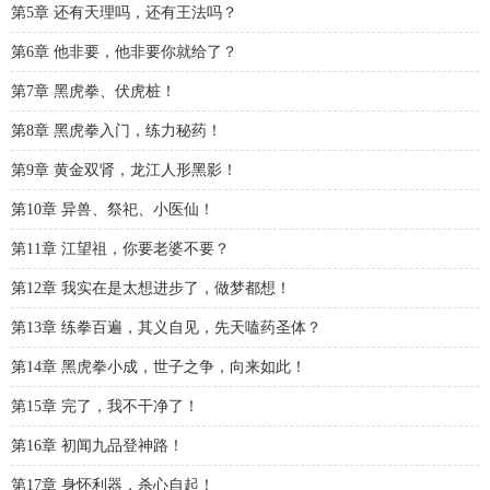
第5章 还有天理吗，还有王法吗？
第6章 他非要，他非要你就给了？
第7章 黑虎拳、伏虎桩！
第8章 黑虎拳入门，练力秘药！
第9章 黄金双肾，龙江人形黑影！
第10章 异兽、祭祀、小医仙！
第11章 江望祖，你要老婆不要？
第12章 我实在是太想进步了，做梦都想！
第13章 练拳百遍，其义自见，先天嗑药圣体？
第14章 黑虎拳小成，世子之争，向来如此！
第15章 完了，我不干净了！
第16章 初闻九品登神路！
第17章 身怀利器，杀心自起！