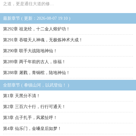
之道，更是通往大道的修…
最新章节 ( 更新：2026-08-07 19:10 )
第292章 祖龙经，十二金人熔炉功！
第291章 吞噬天人神魂，无极炼神术大成！
第290章 联手大战陆地神仙！
第289章 两千年前的古人，徐福！
第288章 屠戮，青铜棺，陆地神仙！
全部章节 ( 拳镇山河，以武登仙！ )
第1章 天黑分不清！
第2章 三百六十行，行行可通天！
第3章 点子扎手，风紧扯呼！
第4章 仙乐门，金嗓皇后如梦！