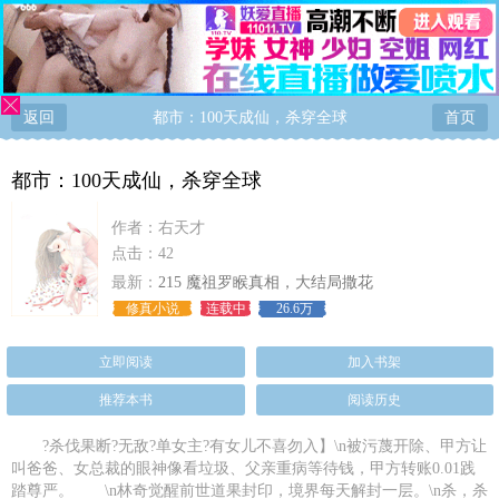
返回
都市：100天成仙，杀穿全球
首页
都市：100天成仙，杀穿全球
作者：
右天才
点击：42
最新：
215 魔祖罗睺真相，大结局撒花
修真小说
连载中
26.6万
立即阅读
加入书架
推荐本书
阅读历史
?杀伐果断?无敌?单女主?有女儿不喜勿入】\n被污蔑开除、甲方让
叫爸爸、女总裁的眼神像看垃圾、父亲重病等待钱，甲方转账0.01践
踏尊严。 \n林奇觉醒前世道果封印，境界每天解封一层。\n杀，杀