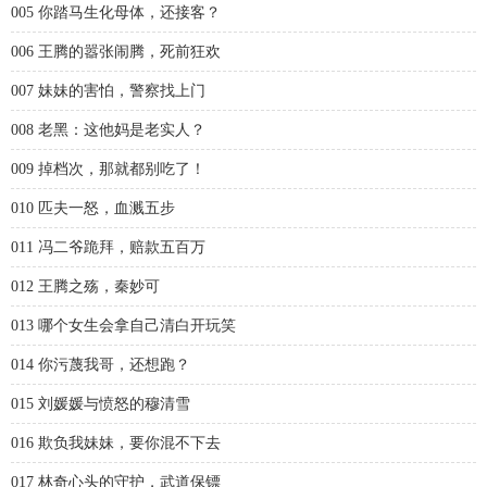
005 你踏马生化母体，还接客？
006 王腾的嚣张闹腾，死前狂欢
007 妹妹的害怕，警察找上门
008 老黑：这他妈是老实人？
009 掉档次，那就都别吃了！
010 匹夫一怒，血溅五步
011 冯二爷跪拜，赔款五百万
012 王腾之殇，秦妙可
013 哪个女生会拿自己清白开玩笑
014 你污蔑我哥，还想跑？
015 刘媛媛与愤怒的穆清雪
016 欺负我妹妹，要你混不下去
017 林奇心头的守护，武道保镖