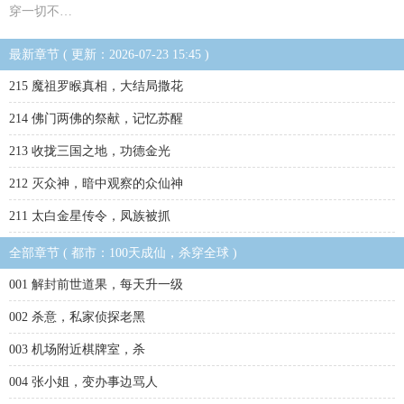
穿一切不…
最新章节 ( 更新：2026-07-23 15:45 )
215 魔祖罗睺真相，大结局撒花
214 佛门两佛的祭献，记忆苏醒
213 收拢三国之地，功德金光
212 灭众神，暗中观察的众仙神
211 太白金星传令，凤族被抓
全部章节 ( 都市：100天成仙，杀穿全球 )
001 解封前世道果，每天升一级
002 杀意，私家侦探老黑
003 机场附近棋牌室，杀
004 张小姐，变办事边骂人