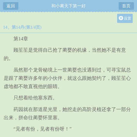
返回
和小蔺天下第一好
首页
设置
14、第14丹(第1/4页)
关灯
大
第14章
中
顾苼苼是觉得自己抢了蔺婴的机缘，当然她不是有意
小
的。
虽然那个龙骨秘境上一世蔺婴也没遇到过，可寻宝鼠总
是跟了蔺婴许多年的小伙伴，就这么跟她契约了，顾苼苼心
虚地都不敢直视他的眼睛。
只想着给他塞东西。
药园就在那道星光里，她挖走的高阶灵植还拿了一部分
出来，拼命往蔺婴怀里塞。
“见者有份，见者有份呀！”