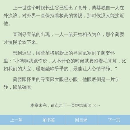
上一世这个时候长生谷已经出了意外，蔺婴独自一人在
外流浪，对外界一直保持着极高的警惕，那时候没人能接近
他。
直到寻宝鼠的出现，一人一鼠开始相依为命，那个蔺婴
才慢慢柔软下来。
想到这里，顾苼苼将肩膀上的寻宝鼠塞到了蔺婴怀
里：“小蔺啊我跟你说，人不开心的时候就要抱着毛茸茸，比
如我们的大宝，暖融融软乎乎的，最能让人心情平静。”
蔺婴跟怀里的寻宝鼠大眼瞪小眼，他眼底倒是一片宁
静，鼠鼠确实
本章未完，请点击下一页继续阅读->>>
上一章
加书签
回目录
下一页