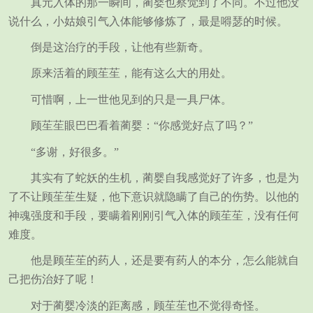
真元入体的那一瞬间，蔺婴也察觉到了不同。不过他没
说什么，小姑娘引气入体能够修炼了，最是嘚瑟的时候。
倒是这治疗的手段，让他有些新奇。
原来活着的顾苼苼，能有这么大的用处。
可惜啊，上一世他见到的只是一具尸体。
顾苼苼眼巴巴看着蔺婴：“你感觉好点了吗？”
“多谢，好很多。”
其实有了蛇妖的生机，蔺婴自我感觉好了许多，也是为
了不让顾苼苼生疑，他下意识就隐瞒了自己的伤势。以他的
神魂强度和手段，要瞒着刚刚引气入体的顾苼苼，没有任何
难度。
他是顾苼苼的药人，还是要有药人的本分，怎么能就自
己把伤治好了呢！
对于蔺婴冷淡的距离感，顾苼苼也不觉得奇怪。