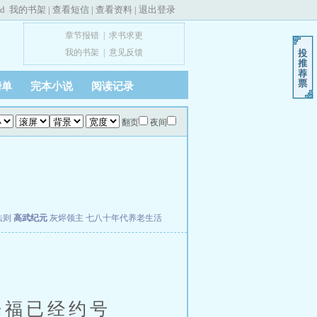
ed
我的书架
|
查看短信
|
查看资料
|
退出登录
章节报错
|
求书求更
我的书架
|
意见反馈
榜单
完本小说
阅读记录
翻页
夜间
法则
高武纪元
灰烬领主
七八十年代养老生活
福已经约号