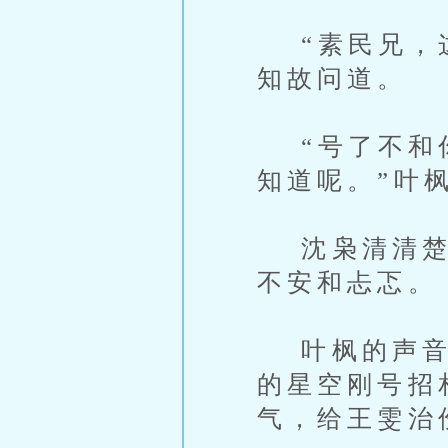
“素民兄，这
知故问道。
“号了不和你
知道呢。”叶
沈枭清清楚楚
不安和忐忑。
叶枫的声音带
的星空刚号招
气，给王雯治