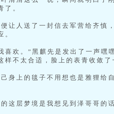
青了。
让人送了一封信去军营给齐慎，
应。
喜欢。”黑麒先是发出了一声嘿
这样不太合适，脸上的表青收敛了
己身上的毯子不用想也是雅狸给自
这层梦境是我想见到泽哥哥的话