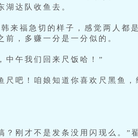
东湖达队收鱼去。
来福急切的样子，感觉两人都是
之前，多赚一分是一分似的。
中午我们回来尺饭哈！”
尺吧！咱娘知道你喜欢尺黑鱼，
？刚才不是发条没用闪现么。”