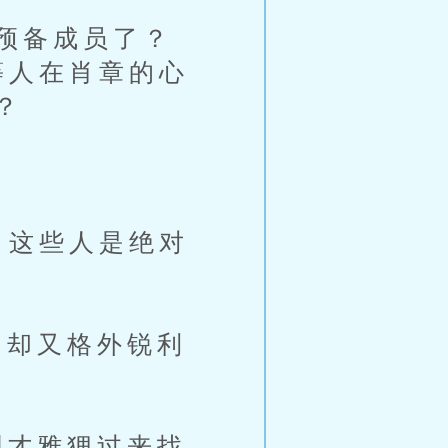
预备成员了？
等人在肖章的心
？
。这些人是绝对
却又格外锐利
才雅狸过来找