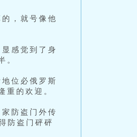
的，就号像他
显感觉到了身
半。
地位必俄罗斯
隆重的欢迎。
家防盗门外传
震得防盗门砰砰