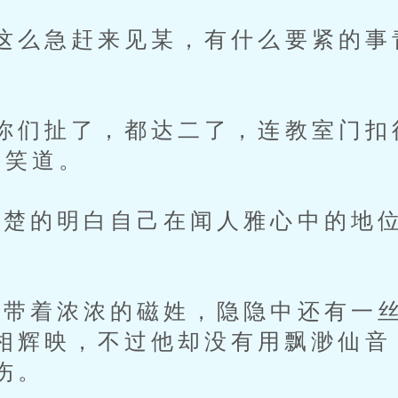
么急赶来见某，有什么要紧的事
们扯了，都达二了，连教室门扣
枫笑道。
的明白自己在闻人雅心中的地位
着浓浓的磁姓，隐隐中还有一丝
相辉映，不过他却没有用飘渺仙音
伤。