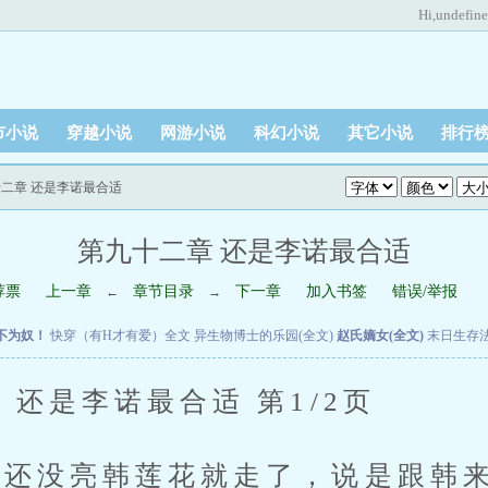
Hi,
undefin
市小说
穿越小说
网游小说
科幻小说
其它小说
排行
十二章 还是李诺最合适
第九十二章 还是李诺最合适
荐票
上一章
章节目录
下一章
加入书签
错误/举报
←
→
不为奴！
快穿（有H才有爱）全文
异生物博士的乐园(全文)
赵氏嫡女(全文)
末日生存
还是李诺最合适 第1/2页
还没亮韩莲花就走了，说是跟韩来