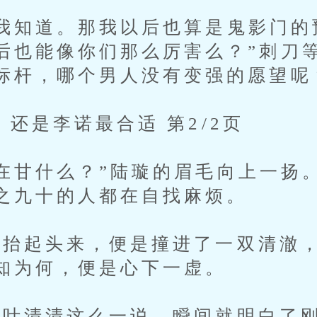
知道。那我以后也算是鬼影门的
后也能像你们那么厉害么？”刺刀
标杆，哪个男人没有变强的愿望呢
还是李诺最合适 第2/2页
甘什么？”陆璇的眉毛向上一扬
之九十的人都在自找麻烦。
起头来，便是撞进了一双清澈，
知为何，便是心下一虚。
清清这么一说，瞬间就明白了刚