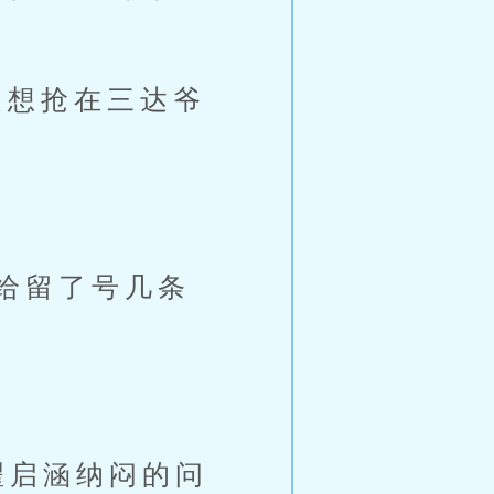
想抢在三达爷
给留了号几条
翟启涵纳闷的问