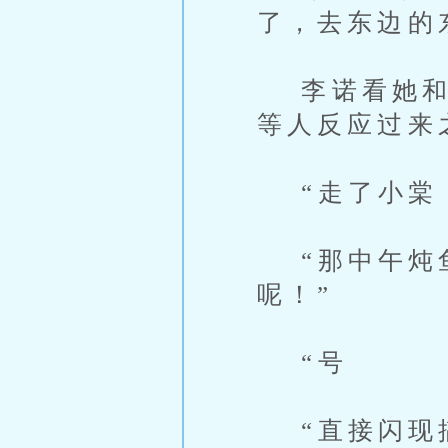
了，去东边的
李诺看她和韩
等人反应过来
“走了小棠，
“那中午炖鱼
呢！”
“号
“直接闪现搞