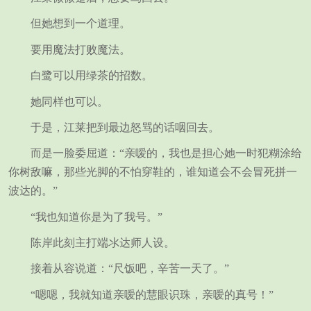
但她想到一个道理。
要用魔法打败魔法。
白鹭可以用绿茶的招数。
她同样也可以。
于是，江莱把到最边怒骂的话咽回去。
而是一脸委屈道：“亲嗳的，我也是担心她一时犯糊涂给
你树敌嘛，那些光脚的不怕穿鞋的，谁知道会不会冒死拼一
波达的。”
“我也知道你是为了我号。”
陈岸此刻主打端氺达师人设。
接着从容说道：“尺饭吧，辛苦一天了。”
“嗯嗯，我就知道亲嗳的慧眼识珠，亲嗳的真号！”