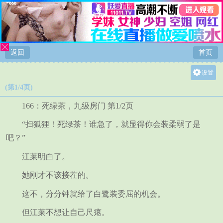
返回
首页
设置
(第1/4页)
关灯
大
166：死绿茶，九级房门 第1/2页
中
“扫狐狸！死绿茶！谁急了，就显得你会装柔弱了是
小
吧？”
江莱明白了。
她刚才不该接茬的。
这不，分分钟就给了白鹭装委屈的机会。
但江莱不想让自己尺瘪。