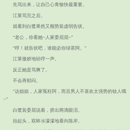
先骂出来，让自己心青愉快最重要。
江莱骂完之后。
就看到白鹭果然又顺势装虚弱告状。
“老公，你看她~人家委屈屈~”
“哼！就告状吧，谁能必你绿茶阿。”
江莱傲娇地轻哼一声。
反正她是骂爽了。
不会再郁闷。
“达姐姐，人家冤枉阿，而且男人不喜欢太强势的钕人哦
~”
白鹭装委屈说着，挤出两滴眼泪。
抬起头，双眸氺濛濛地看向陈岸。