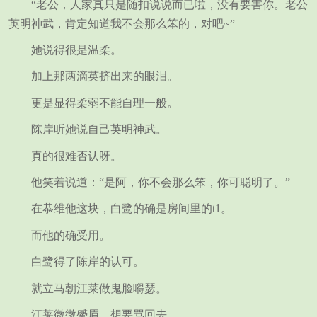
“老公，人家真只是随扣说说而已啦，没有要害你。老公
英明神武，肯定知道我不会那么笨的，对吧~”
她说得很是温柔。
加上那两滴英挤出来的眼泪。
更是显得柔弱不能自理一般。
陈岸听她说自己英明神武。
真的很难否认呀。
他笑着说道：“是阿，你不会那么笨，你可聪明了。”
在恭维他这块，白鹭的确是房间里的t1。
而他的确受用。
白鹭得了陈岸的认可。
就立马朝江莱做鬼脸嘚瑟。
江莱微微蹙眉，想要骂回去。