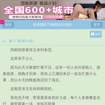
返回
听说我拿了殉情剧本[末世]
首页
设置
15、第 15 章(第1/4页)
关灯
大
风昭然跟着张玉来到食堂。
中
这里有不少人。
小
因为白天大家都忙着干活，还有一些人在外面救人、搜
集物资，很晚才回来，再加上江渊回来后一直在忙着什么
事，所以今天的晚饭推迟到了现在。
这都是张玉告诉风昭然的。
菜色也不错，荤菜素菜各有好几道，每个人拿着餐盘去
打，两荤两素一汤，米饭不限量。