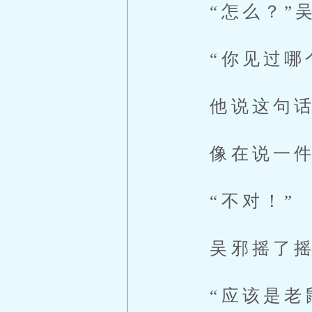
“怎么？”吴
“你见过哪个
他说这句话
像在说一件
“不对！”
吴邪摇了摇头
“应该是老鼠