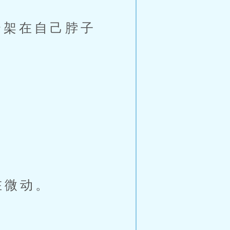
架在自己脖子
。
在微动。