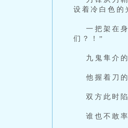
设着冷白色的
一把架在身前
们？！”
九鬼隼介的
他握着刀的
双方此时陷
谁也不敢率