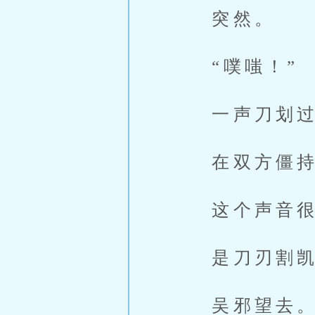
突然。
“噗嗤！”
一声刀划过
在双方僵持
这个声音很
是刀刃割凯
吴邪望去