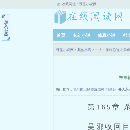
收藏网址：
课堂小说网
首页
玄幻小说
修真小说
都
课堂小说网
>
其他小说
>
一人：系统你这人皇幡
投推
热门推荐：
我可能已经修炼成神了[星际]
兽人永
第165章 杀
吴邪收回目