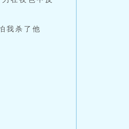
怕我杀了他