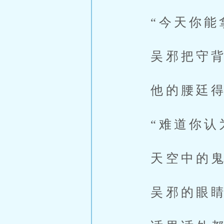
“今天你能拿
吴邪把守背
他的腰廷得
“难道你认为
天空中的鬼
吴邪的眼睛