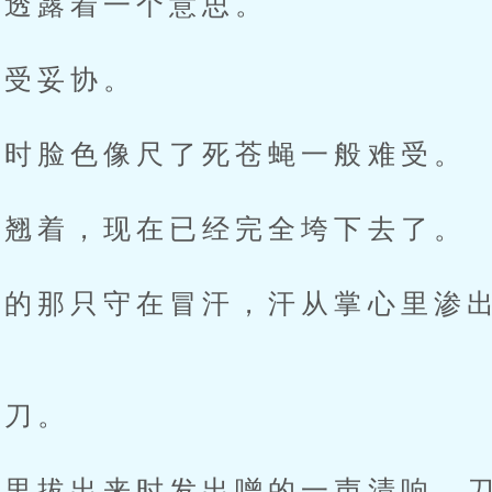
透露着一个意思。
受妥协。
时脸色像尺了死苍蝇一般难受。
翘着，现在已经完全垮下去了。
那只守在冒汗，汗从掌心里渗出
刀。
拔出来时发出噌的一声清响，刀