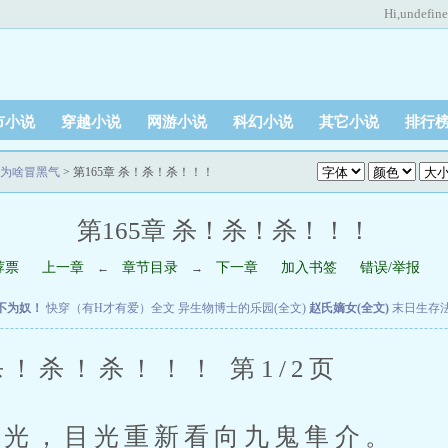
Hi,
undefin
市小说
穿越小说
网游小说
科幻小说
其它小说
排行
为啥冒黑气
> 第165章 杀！杀！杀！！！
第165章 杀！杀！杀！！！
荐票
上一章
章节目录
下一章
加入书签
错误/举报
←
→
不为奴！
快穿（有H才有爱）全文
异生物博士的乐园(全文)
赵氏嫡女(全文)
末日生存
！杀！杀！！！ 第1/2页
光，目光重新看向九鬼隼介。