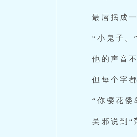
最唇抿成一条
“小鬼子。
他的声音不
但每个字都
“你樱花倭岛
吴邪说到“藩