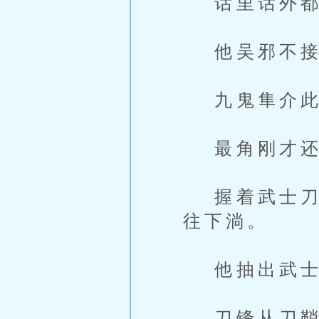
话里话外都
他吴邪不接
九鬼隼介此
最角刚才还
握着武士刀的
往下淌。
他抽出武士
刀锋从刀鞘里