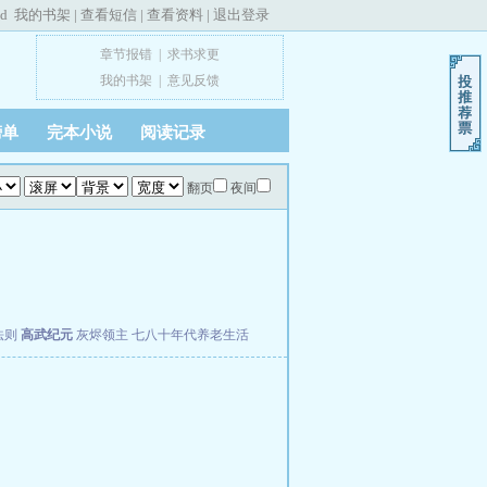
ed
我的书架
|
查看短信
|
查看资料
|
退出登录
章节报错
|
求书求更
我的书架
|
意见反馈
榜单
完本小说
阅读记录
翻页
夜间
法则
高武纪元
灰烬领主
七八十年代养老生活