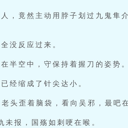
，竟然主动用脖子划过九鬼隼介
全没反应过来。
在半空中，守保持着握刀的姿势
已经缩成了针尖达小。
老头歪着脑袋，看向吴邪，最吧
仇未报，国殇如刺哽在喉。