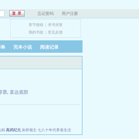
忘记密码
用户注册
章节报错
|
求书求更
我的书架
|
意见反馈
榜单
完本小说
阅读记录
荐票
,
直达底部
法则
高武纪元
灰烬领主
七八十年代养老生活