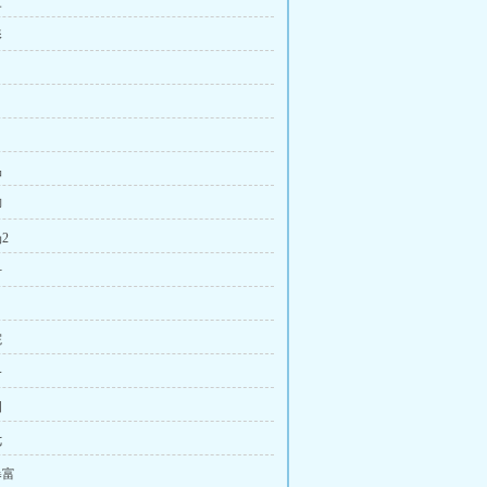
三
影
品
脚
2
计
院
一
四
七
暴富