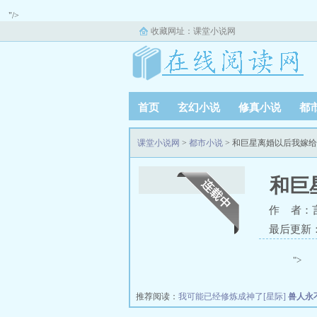
"/>
收藏网址：
课堂小说网
首页
玄幻小说
修真小说
都
课堂小说网
>
都市小说
> 和巨星离婚以后我嫁
和巨
作 者：
最后更新：20
">
推荐阅读：
我可能已经修炼成神了[星际]
兽人永