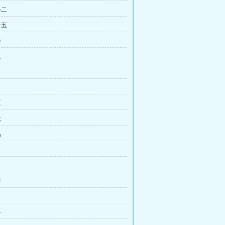
会二
会五
粉
三
三
六
品
爹
界