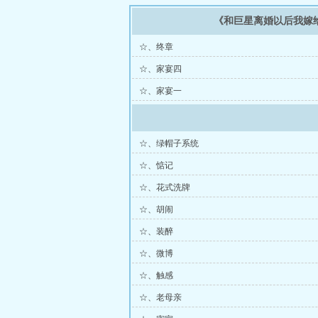
《和巨星离婚以后我嫁
☆、终章
☆、家宴四
☆、家宴一
☆、绿帽子系统
☆、惦记
☆、花式洗牌
☆、胡闹
☆、装醉
☆、微博
☆、触感
☆、老母亲