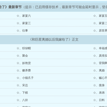
给了》最新章节
（提示：已启用缓存技术，最新章节可能会延时显示，登
☆、家宴六
☆、家宴
☆、家宴三
☆、家宴
☆、往事
☆、原世
《和巨星离婚以后我嫁给了》正文
☆、织绿帽
☆、幸福
☆、聚会
☆、真情
☆、妖艳货
☆、背我
☆、赡养费
☆、离婚
☆、小猫爪子
☆、贼心
☆、宋总
☆、搜身
☆、下棋
☆、弟弟
☆、八卦
☆、日料