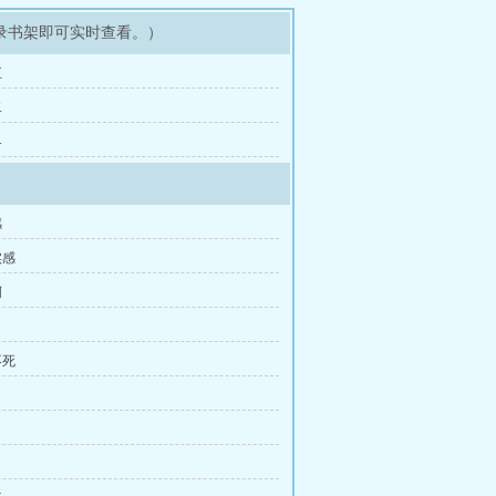
录书架即可实时查看。）
五
二
界
感
实感
啊
不死