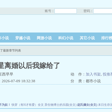
账号：
密码：
市小说
穿越小说
网游小说
科幻小说
其它小说
排行
给了最新章节列表
星离婚以后我嫁给了
言西早早
动 作：
加入书架
,
投推
26-07-09 18:32:38
分 类：都市小说
不为奴！
快穿（有H才有爱）全文
异生物博士的乐园(全文)
赵氏嫡女(全文)
末日生存