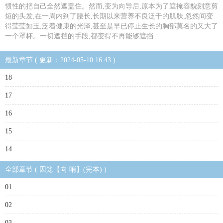
惯性的把自己全然遮盖住。然而,变为向导后,原本为了遮掩容貌刻意剪
短的头发,在一周内到了腰长,长期以来营养不良泛干的肌肤,忽然间变
得莹莹如玉,泛着健康的光泽,甚至是早已停止生长的胸部莫名的又大了
一个罩杯。一切遮挡的手段,都变得不再能够遮挡...
最新章节 ( 更新：2024-05-10 16:43 )
18
17
16
15
14
全部章节 ( 囚笼【向 哨】(完本) )
01
02
03