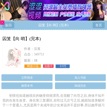
返回
囚笼【向 哨】(完本)
首页
囚笼【向 哨】(完本)
作者：
豆浆
点击：349753
最新：
18
网游小说
连载中
0.9万
立即阅读
加入书架
推荐本书
阅读历史
初惜也知道她现在的确变得很漂亮,在觉醒了向导之后,身体不知不
觉的在发生改变。身在第三普通区,在吃过几次亏之后,她就知道美貌对
于一个普通人,尤其是两个未成年的少女来说并不是好事,所以她早就习