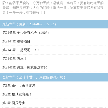
阶！能吞千尸魂魄，夺万种天赋！凝魂兵，铸魂卫！拥有如此逆天的
天赋，却还是抵不过人心的阴暗！重活一世，陆离誓要屠尽所有背叛
者！一步一步，登顶最强！！！
最新章节 ( 更新：2026-07-05 22:52 )
第2145章 至少还有机会（结局）
第2144章 绝密项目！
第2143章 一起死吧！！！
第2142章 忘本！
第2141章 孤注一掷就是这样的！
全部章节 ( 全球末世：开局觉醒吞魂天赋 )
第1章 重生，末世爆发！
第2章 猥琐发育先！
第3章 两只母虫！