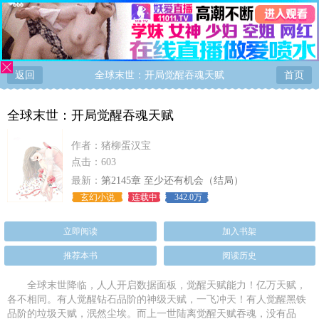
返回
全球末世：开局觉醒吞魂天赋
首页
全球末世：开局觉醒吞魂天赋
作者：
猪柳蛋汉宝
点击：603
最新：
第2145章 至少还有机会（结局）
玄幻小说
连载中
342.0万
立即阅读
加入书架
推荐本书
阅读历史
全球末世降临，人人开启数据面板，觉醒天赋能力！亿万天赋，
各不相同。有人觉醒钻石品阶的神级天赋，一飞冲天！有人觉醒黑铁
品阶的垃圾天赋，泯然尘埃。而上一世陆离觉醒天赋吞魂，没有品