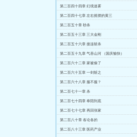
第二百四十四章 幻境迷雾
第二百四十七章 左右摇摆的黄三
第二百五十章 秒杀
第二百五十三章 三大金刚
第二百五十六章 接连斩杀
第二百五十九章 气吞山河 （国庆愉快）
第二百六十二章 家被偷了
第二百六十五章 一剑斩之
第二百六十八章 服不服？
第二百七十一章 杀
第二百七十四章 奉陪到底
第二百七十七章 再回张家
第二百八十章 各论各的
第二百八十三章 医药产业