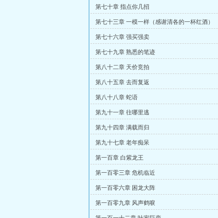
第七十章 指点你几招
第七十三章 一模一样（感谢清各的一杯红酒）
第七十六章 强买强卖
第七十九章 熟悉的笔迹
第八十二章 天价竞拍
第八十五章 去而复返
第八十八章 蛇语
第九十一章 往哪里逃
第九十四章 满载而归
第九十七章 老年痴呆
第一百章 白紫龙王
第一百零三章 危机临近
第一百零六章 困龙大阵
第一百零九章 风声鹤唳