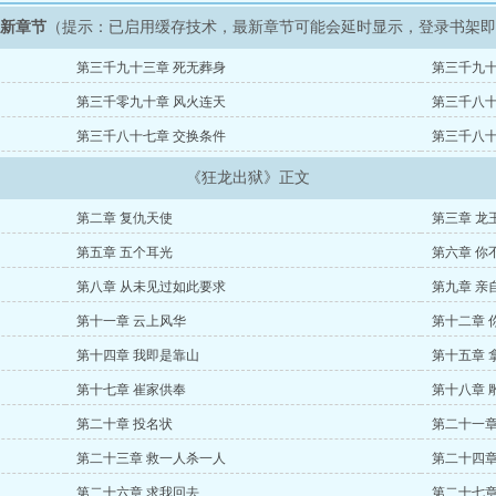
最新章节
（提示：已启用缓存技术，最新章节可能会延时显示，登录书架
第三千九十三章 死无葬身
第三千九十
第三千零九十章 风火连天
第三千八十
第三千八十七章 交换条件
第三千八十
《狂龙出狱》正文
第二章 复仇天使
第三章 龙
第五章 五个耳光
第六章 你
第八章 从未见过如此要求
第九章 亲
第十一章 云上风华
第十二章 
第十四章 我即是靠山
第十五章 
第十七章 崔家供奉
第十八章 
第二十章 投名状
第二十一章
第二十三章 救一人杀一人
第二十四章
第二十六章 求我回去
第二十七章