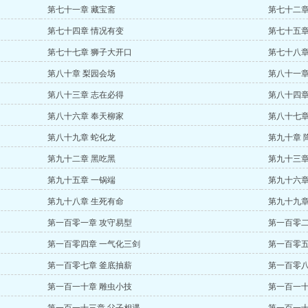
第七十一章 藏宝斋
第七十二章
第七十四章 情况有变
第七十五章
第七十七章 狮子大开口
第七十八章
第八十章 梨园会场
第八十一章
第八十三章 志在必得
第八十四章
第八十六章 奉天柳家
第八十七章
第八十九章 蛇化龙
第九十章 
第九十二章 黑吃黑
第九十三章
第九十五章 一锅端
第九十六章
第九十八章 生死有命
第九十九章
第一百零一章 攻守易型
第一百零二
第一百零四章 一气化三剑
第一百零五
第一百零七章 釜底抽薪
第一百零八
第一百一十章 雕虫小技
第一百一十