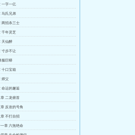
 一字一亿
 马氏兄弟
 两招杀三士
 千年灵芝
 天仙醉
 寸步不让
降服巨蟒
 十口宝箱
 师父
 命运的邂逅
章 二龙俯首
章 反攻的号角
章 不打自招
一章 六煞绝命