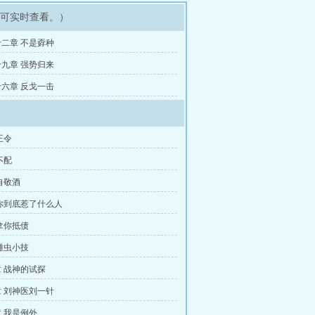
即可实时查看。）
二章 不是孬种
九章 强势归来
六章 反戈一击
王令
不配
自敬酒
你到底惹了什么人
拿你抵债
雕虫小技
 战神的试探
 刘神医刘一针
 我是例外