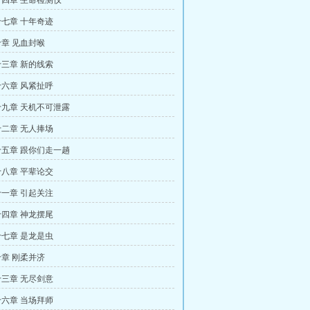
四章 生命检测仪
七章 十年奇迹
章 见血封喉
三章 新的线索
六章 风紧扯呼
九章 天机不可泄露
二章 无人捧场
五章 跟你们走一趟
八章 平辈论交
一章 引起关注
四章 神龙摆尾
七章 是龙是虫
章 刚柔并济
三章 无尽剑意
六章 当场拜师