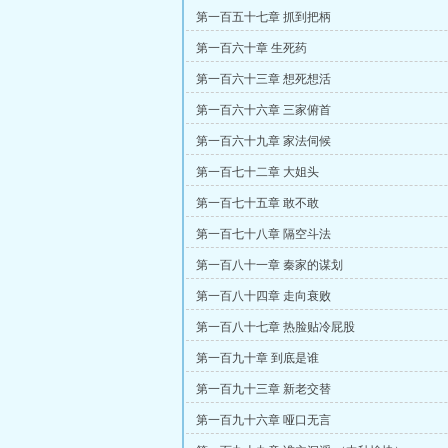
第一百五十七章 抓到把柄
第一百六十章 生死药
第一百六十三章 想死想活
第一百六十六章 三家俯首
第一百六十九章 家法伺候
第一百七十二章 大姐头
第一百七十五章 敢不敢
第一百七十八章 隔空斗法
第一百八十一章 秦家的谋划
第一百八十四章 走向衰败
第一百八十七章 热脸贴冷屁股
第一百九十章 到底是谁
第一百九十三章 新老交替
第一百九十六章 哑口无言