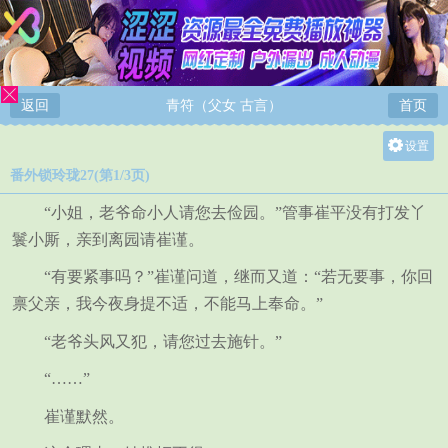
返回
青符（父女 古言）
首页
设置
番外锁玲珑27(第1/3页)
关灯
大
“小姐，老爷命小人请您去俭园。”管事崔平没有打发丫
中
鬟小厮，亲到离园请崔谨。
小
“有要紧事吗？”崔谨问道，继而又道：“若无要事，你回
禀父亲，我今夜身提不适，不能马上奉命。”
“老爷头风又犯，请您过去施针。”
“……”
崔谨默然。