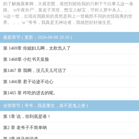
的了解施展拳脚，大展宏图，谁想到留给我的只剩下干白事儿这一条
路。 \n午夜诈尸，黄皮子哭坟，憋宝人献宝，守村人梦中杀人。。。
\n这一世，出现在我眼前的竟然是和上一世截然不同的光怪陆离的世
界。 。。\n “爷爷，我真是无神论者，我就想好好做生意。
最新章节 ( 更新：2026-08-08 20:10 )
第 1469章 你媳妇儿啊，太欺负人了
第 1468章 小红书天皇脸
第1467 章 我啊，没几天儿可活了
第 1466章 君子论迹不论心
第1465 章 咋吃的进去的呢。
全部章节 ( 爷爷，我是重生，真不是鬼上身 )
第 1章 说，你到底是谁！
第2 章 老爷子不简单呐
第 3章 纸马的说道