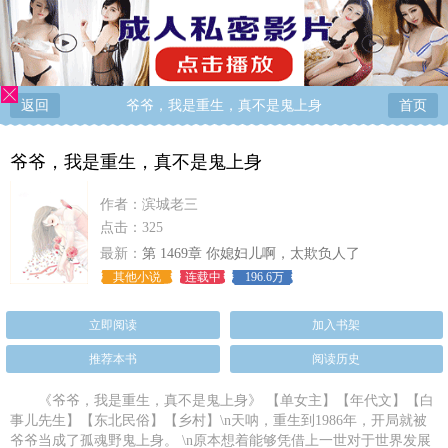
返回
爷爷，我是重生，真不是鬼上身
首页
爷爷，我是重生，真不是鬼上身
作者：
滨城老三
点击：325
最新：
第 1469章 你媳妇儿啊，太欺负人了
其他小说
连载中
196.6万
立即阅读
加入书架
推荐本书
阅读历史
《爷爷，我是重生，真不是鬼上身》 【单女主】【年代文】【白
事儿先生】【东北民俗】【乡村】\n天呐，重生到1986年，开局就被
爷爷当成了孤魂野鬼上身。 \n原本想着能够凭借上一世对于世界发展