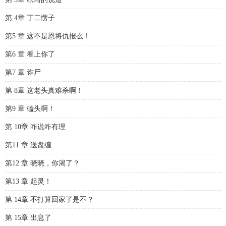
第 4章 丁二愣子
第5 章 这不是恩将仇报么！
第6 章 看上你了
第7 章 诈尸
第 8章 这老头真难杀啊！
第9 章 磕头啊！
第 10章 咋说咋有理
第11 章 送盘缠
第12 章 晓晓，你渴了？
第13 章 起灵！
第 14章 不打算回家了是不？
第 15章 出息了