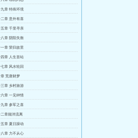
九章 特殊环境
二章 意外有喜
五章 千里寻亲
八章 阴阳失衡
一章 荣归故里
四章 人生首站
七章 风水轮回
章 荒唐财梦
三章 乡村旅游
六章 一见钟情
九章 参军之喜
十二章颠沛流离
五章 夏日躁动
八章 力不从心