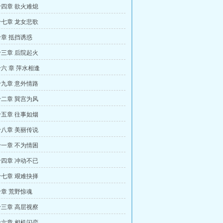
四章 欲火难熄
七章 龙女悲歌
章 抵挡诱惑
三章 后院起火
六 章 萍水相逢
九章 意外情路
二章 巽宫为风
五章 往事如烟
八章 美丽传说
一章 不为情困
四章 冲动不已
七章 艰难抉择
章 荒野惊魂
三章 高层视察
六章 相机闪恋