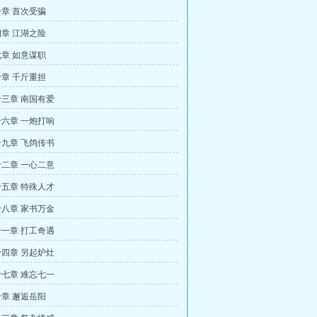
章 首次受骗
章 江湖之险
章 如意谋职
章 千斤重担
三章 南国有爱
六章 一炮打响
九章 飞鸽传书
二章 一心二意
五章 特殊人才
八章 家书万金
一章 打工奇遇
四章 另起炉灶
七章 难忘七一
章 邂逅岳阳