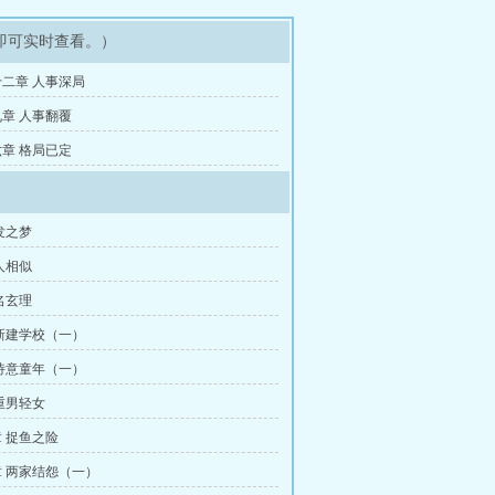
即可实时查看。）
二章 人事深局
章 人事翻覆
章 格局已定
发之梦
人相似
名玄理
新建学校（一）
诗意童年（一）
重男轻女
 捉鱼之险
 两家结怨（一）