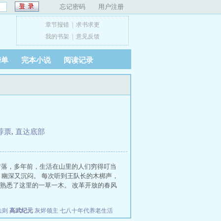
忘记密码
用户注册
章节报错
|
求书求更
我的书架
|
意见反馈
榜单
完本小说
阅读记录
荐票
,
直达底部
村落，多年前，生活在山里的人们穷得叮当
幽深又沉闷。 每次听到王队长的木梆声，
熟悉了这里的一草一木。 改革开放的春风
法则
高武纪元
灰烬领主
七八十年代养老生活