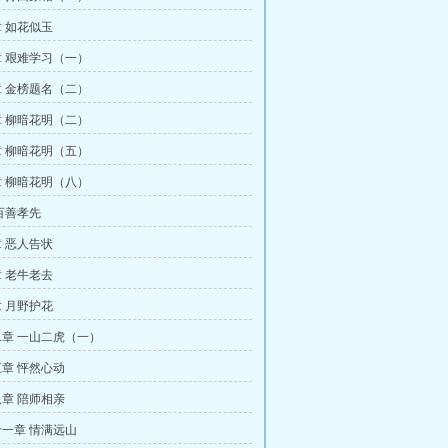
 如花似玉
 艰难学习（一）
 金榜题名（二）
 柳暗花明（二）
 柳暗花明（五）
 柳暗花明（八）
百善孝先
 恶人告状
 老牛老去
 月野护花
章 一山二虎（一）
章 怦然心动
章 陪师相亲
一章 情满远山