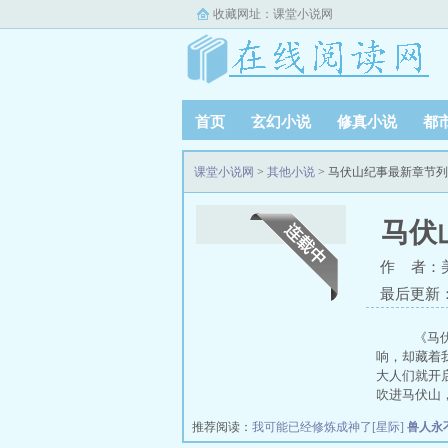
收藏网址：
课堂小说网
首页
玄幻小说
修真小说
都
课堂小说网
>
其他小说
> 马伏山纪事最新章节
马伏
作 者：
最后更新：20
《马伏
响，却藏着
大人们就开
吹进马伏山
推荐阅读：
我可能已经修炼成神了[星际]
兽人永