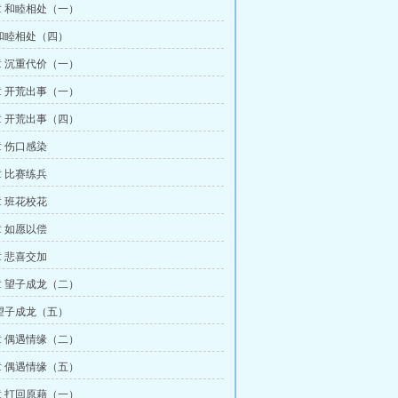
 和睦相处（一）
和睦相处（四）
 沉重代价（一）
 开荒出事（一）
 开荒出事（四）
 伤口感染
 比赛练兵
 班花校花
 如愿以偿
 悲喜交加
 望子成龙（二）
望子成龙（五）
 偶遇情缘（二）
 偶遇情缘（五）
 打回原藉（一）