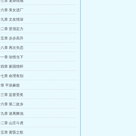
三章 复杂情感
六章 美女进厂
九章 文友情深
二章 坚强定力
五章 步步高升
八章 再次失恋
一章 珍惜当下
四章 家国情怀
七章 命理有别
章 平添麻烦
三章 监督受奖
六章 第二故乡
九章 迷离舞池
二章 山庄斗虎
五章 黄昏之歌