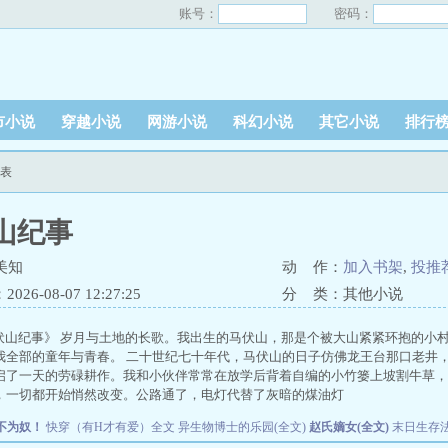
账号：
密码：
市小说
穿越小说
网游小说
科幻小说
其它小说
排行
列表
山纪事
美知
动 作：
加入书架
,
投推
26-08-07 12:27:25
分 类：其他小说
山纪事》 岁月与土地的长歌。我出生的马伏山，那是个被大山紧紧环抱的小
我全部的童年与青春。 二十世纪七十年代，马伏山的日子仿佛龙王台那口老井，
启了一天的劳碌耕作。我和小伙伴常常在放学后背着自编的小竹篓上坡割牛草，
，一切都开始悄然改变。公路通了，电灯代替了灰暗的煤油灯
不为奴！
快穿（有H才有爱）全文
异生物博士的乐园(全文)
赵氏嫡女(全文)
末日生存