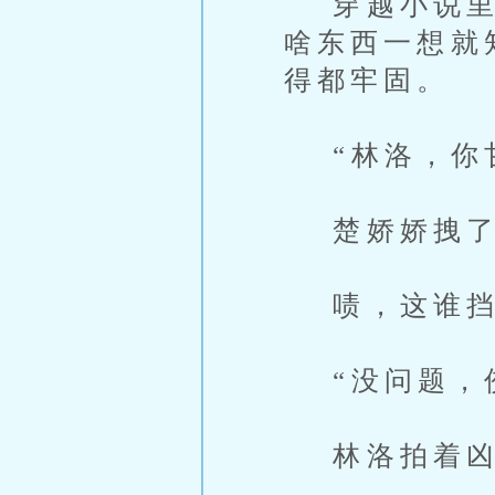
穿越小说里的
啥东西一想就
得都牢固。
“林洛，你甘
楚娇娇拽了
啧，这谁挡
“没问题，佼
林洛拍着凶