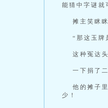
能猜中字谜就
摊主笑眯眯
“那这玉牌是
这种冤达头
一下捐了二
他的摊子里要
少！