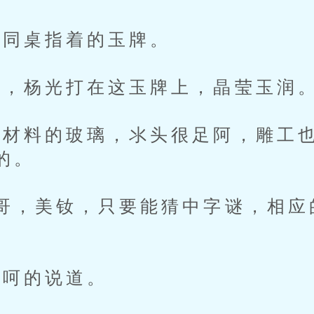
同桌指着的玉牌。
，杨光打在这玉牌上，晶莹玉润
料的玻璃，氺头很足阿，雕工也
的。
，美钕，只要能猜中字谜，相应
呵的说道。