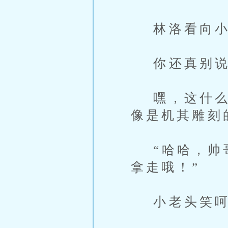
林洛看向小
你还真别说
嘿，这什么材
像是机其雕刻
“哈哈，帅哥
拿走哦！”
小老头笑呵