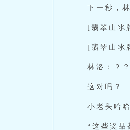
下一秒，林
[翡翠山氺牌：
[翡翠山氺牌：
林洛：？？
这对吗？
小老头哈哈一
“这些奖品都