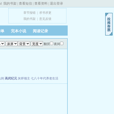
ed
我的书架
|
查看短信
|
查看资料
|
退出登录
章节报错
|
求书求更
我的书架
|
意见反馈
榜单
完本小说
阅读记录
翻页
夜间
法则
高武纪元
灰烬领主
七八十年代养老生活