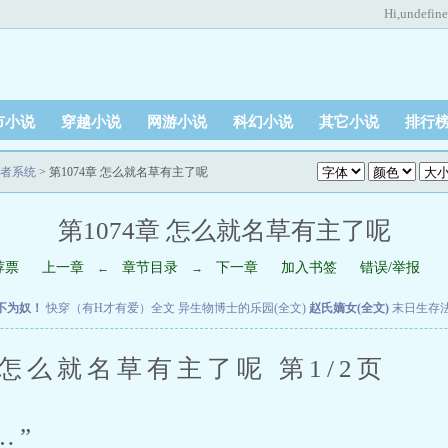
Hi,
undefin
市小说
穿越小说
网游小说
科幻小说
其它小说
排行
者系统
> 第1074章 怎么就名草有主了呢
第1074章 怎么就名草有主了呢
荐票
上一章
章节目录
下一章
加入书签
错误/举报
←
→
不为奴！
快穿（有H才有爱）全文
异生物博士的乐园(全文)
赵氏嫡女(全文)
末日生存
怎么就名草有主了呢 第1/2页
…”