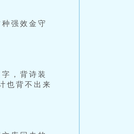
种强效金守
字，背诗装
计也背不出来