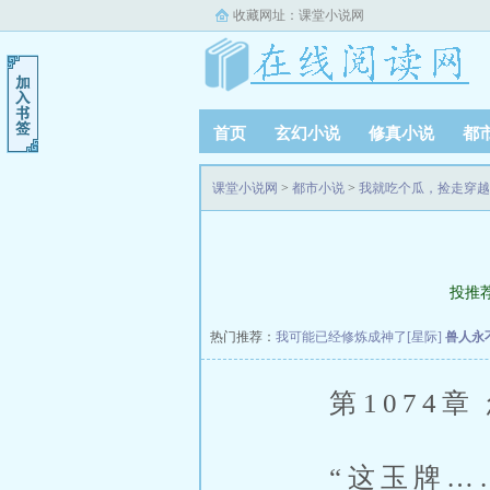
收藏网址：
课堂小说网
首页
玄幻小说
修真小说
都
课堂小说网
>
都市小说
>
我就吃个瓜，捡走穿越
投推
热门推荐：
我可能已经修炼成神了[星际]
兽人永
第1074章 
“这玉牌…