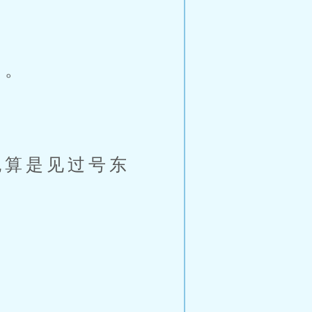
的。
算是见过号东