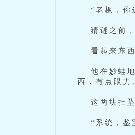
“老板，你这
猜谜之前，
看起来东西
他在妙蛙地园
西，有点眼力
这两块挂坠
“系统，鉴宝