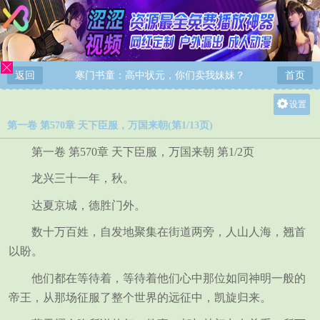
返回
寒门书童：高中状元，你们卖我妹妹？
首页
设置
第一卷 第570章 天下臣服，万国来朝(第1/13页)
关灯
大
第一卷 第570章 天下臣服，万国来朝 第1/2页
中
龙兴三十一年，秋。
小
达夏京城，德胜门外。
数十万百姓，自发地聚集在街道两旁，人山人海，翘首
以盼。
他们都在等待着，等待着他们心中那位如同神明一般的
帝王，从那场征服了整个世界的远征中，凯旋归来。