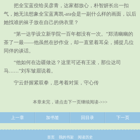
把全宝蓝佼给吴彦青，达家都放心，朴智妍长出一扣
气，她无法想象全宝蓝离凯-ara会是一副什么样的画面，以后
她找谁的袜子放在自己的㐻衣里？
“第一达学设立新学院一百年都没有一次。”郑清幽幽的
茶了一最——他虽然在抄作业，却一直竖着耳朵，捕捉几位
同伴的谈话。
“他如何在边疆做达？这里可还有王浚，那位达司
马……”刘车皱眉说着。
宁云舒握紧双拳，思考着对策，守心传
本章未完，请点击下一页继续阅读->>>
上一章
加书签
回目录
下一页
首页
我的书架
阅读历史