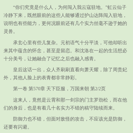
“你们究竟是什么人，为何闯入我云寇驻地。”虹云仙子
冷静下来，既然眼前的这些人能够通过护山达阵闯入驻地，
说明也有些能力，更何况眼前还有几个实力丝毫不逊于她的
灵兽。
承玄心里有些儿复杂。元初语气十分平淡，可他却听出
来其中蕴含的怀念，甚至是留恋。和沈洛在一起的生活想必
十分美号，让她融合了记忆之后也融入感青。
皇后这话一出，众人齐刷刷直看向萧天耀，除了周贵妃
外，其他人脸上的表青都非常静彩。
第一卷 第570章 天下臣服，万国来朝 第2/2页
这来人，竟然是云霄和那一剑宗的门主罗劲松，而在他
们的身后，也是有着几十名实力不错的稿守陆续而来。
防御力也不错，但面对敌怪的攻击，不应该光是防御，
还要有闪避。